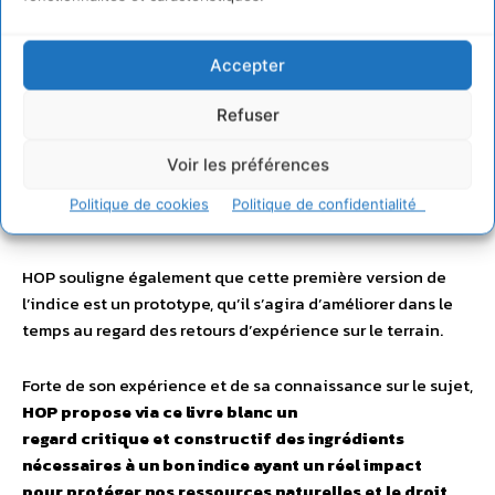
textes réglementaires soient publiés et entrent en
vigueur, notamment une phase de consultation du
public à l’été 2023.
Accepter
Même si l’association se déclare globalement satisfaite
Refuser
dans l’ensemble des travaux qui ont été menés et des
Voir les préférences
résultats qui en sont ressortis, certains critères manquent
encore d’ambition ou ne sont pas suffisamment détaillés
Politique de cookies
Politique de confidentialité
pour en faire un indice assez ambitieux.
HOP souligne également que cette première version de
l’indice est un prototype, qu’il s’agira d’améliorer dans le
temps au regard des retours d’expérience sur le terrain.
Forte de son expérience et de sa connaissance sur le sujet,
HOP propose via ce livre blanc un
regard critique et constructif des ingrédients
nécessaires à un bon indice ayant un réel impact
pour protéger nos ressources naturelles et le droit