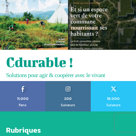
Cdurable !
Solutions pour agir & coopérer avec le vivant
11,000
200
18,000
Fans
Suiveurs
Suiveurs
Rubriques