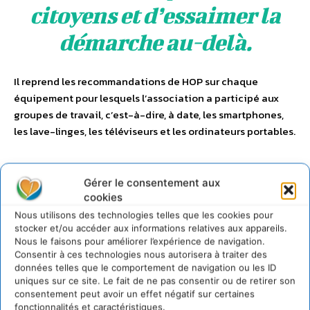
citoyens et d’essaimer la
démarche au-delà.
Il reprend les recommandations de HOP sur chaque
équipement pour lesquels l’association a participé aux
groupes de travail, c’est-à-dire, à date, les smartphones,
les lave-linges, les téléviseurs et les ordinateurs portables.
Gérer le consentement aux
Le présent rapport se concentre essentiellement sur le
cookies
nouveau volet fiabilité, car la réparabilité a été traitée
Nous utilisons des technologies telles que les cookies pour
dans le rapport d’enquête, publié en 2022 et intitulé
The
stocker et/ou accéder aux informations relatives aux appareils.
Nous le faisons pour améliorer l’expérience de navigation.
French repairability index, A first assessment – one year after
Consentir à ces technologies nous autorisera à traiter des
its implementation
.
données telles que le comportement de navigation ou les ID
uniques sur ce site. Le fait de ne pas consentir ou de retirer son
consentement peut avoir un effet négatif sur certaines
Plusieurs étapes restaient à accomplir avant que les
fonctionnalités et caractéristiques.