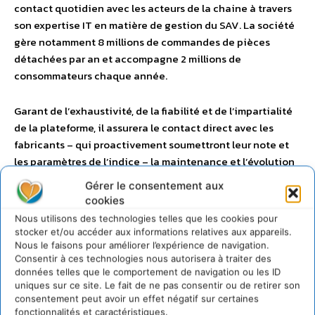
contact quotidien avec les acteurs de la chaine à travers
son expertise IT en matière de gestion du SAV. La société
gère notamment 8 millions de commandes de pièces
détachées par an et accompagne 2 millions de
consommateurs chaque année.
Garant de l’exhaustivité, de la fiabilité et de l’impartialité
de la plateforme, il assurera le contact direct avec les
fabricants – qui proactivement soumettront leur note et
les paramètres de l’indice – la maintenance et l’évolution
technique du site.
Gérer le consentement aux
cookies
– www.agoragroup.io/
Nous utilisons des technologies telles que les cookies pour
stocker et/ou accéder aux informations relatives aux appareils.
Nous le faisons pour améliorer l’expérience de navigation.
À propos du Gifam
Consentir à ces technologies nous autorisera à traiter des
données telles que le comportement de navigation ou les ID
uniques sur ce site. Le fait de ne pas consentir ou de retirer son
consentement peut avoir un effet négatif sur certaines
fonctionnalités et caractéristiques.