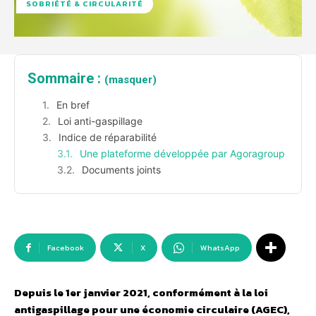
SOBRIÉTÉ & CIRCULARITÉ
Sommaire :
(masquer)
En bref
Loi anti-gaspillage
Indice de réparabilité
Une plateforme développée par Agoragroup
Documents joints
Facebook
X
WhatsApp
Depuis le 1er janvier 2021, conformément à la loi
antigaspillage pour une économie circulaire (AGEC),