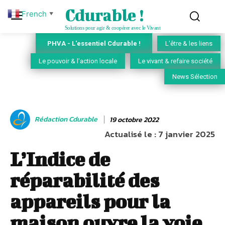
Cdurable !
French
▼
Solutions pour agir & coopérer avec le Vivant
PHVA - L'essentiel Cdurable !
L'être & les liens
Le pouvoir & l'action locale
Le vivant & refaire société
News Sélection
Rédaction Cdurable
19 octobre 2022
Actualisé le :
7 janvier 2025
L’Indice de
réparabilité des
appareils pour la
maison ouvre la voie