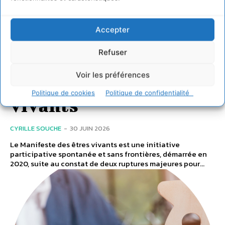
vivants : notre
organisation humaine
Accepter
doit préserver
Refuser
durablement la
Voir les préférences
pérennité des êtres
Politique de cookies
Politique de confidentialité
vivants
CYRILLE SOUCHE
-
30 JUIN 2026
Le Manifeste des êtres vivants est une initiative
participative spontanée et sans frontières, démarrée en
2020, suite au constat de deux ruptures majeures pour...