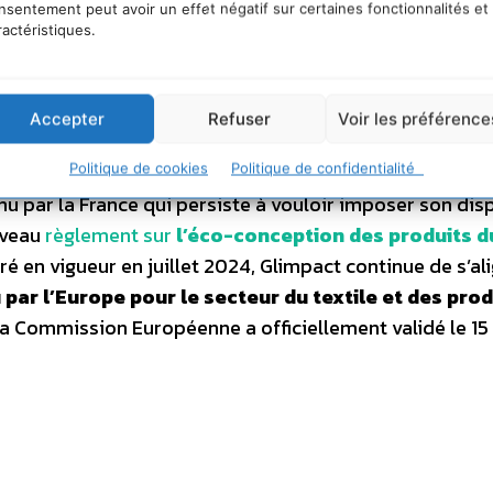
nsentement peut avoir un effet négatif sur certaines fonctionnalités et
ractéristiques.
comprendre et d’exprimer les impacts environnementaux des produits distribués en France p
Accepter
Refuser
Voir les préférence
autour de l’affichage environnemental des produit
Politique de cookies
Politique de confidentialité
u par la France qui persiste à vouloir imposer son disp
uveau
règlement sur
l’éco-conception des produits d
 en vigueur en juillet 2024, Glimpact continue de s’al
ar l’Europe pour le secteur du textile et des prod
a Commission Européenne a officiellement validé le 15