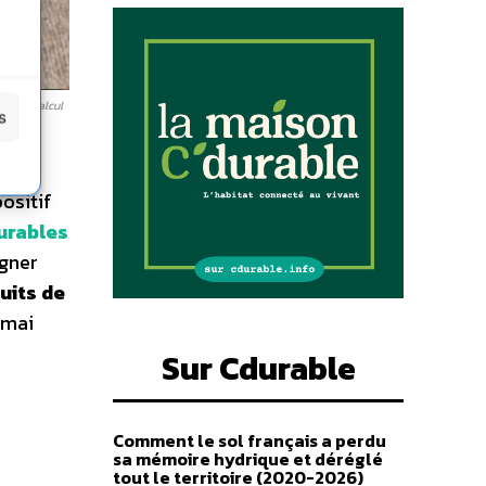
ar le calcul
s
s
ositif
urables
igner
uits de
 mai
Sur Cdurable
Comment le sol français a perdu
sa mémoire hydrique et déréglé
tout le territoire (2020-2026)