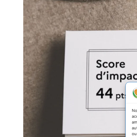
No
ac
am
au
ou