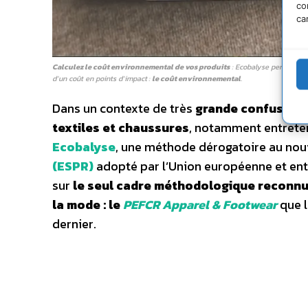
co
ca
Calculez le coût environnemental de vos produits
: Ecobalyse permet de 
d’un coût en points d’impact :
le coût environnemental
.
Dans un contexte de très
grande confusion 
textiles et chaussures
, notamment entreten
Ecobalyse
, une méthode dérogatoire au no
(ESPR)
adopté par l’Union européenne et entré
sur
le seul cadre méthodologique reconnu p
la mode : le
PEFCR Apparel & Footwear
que l
dernier.