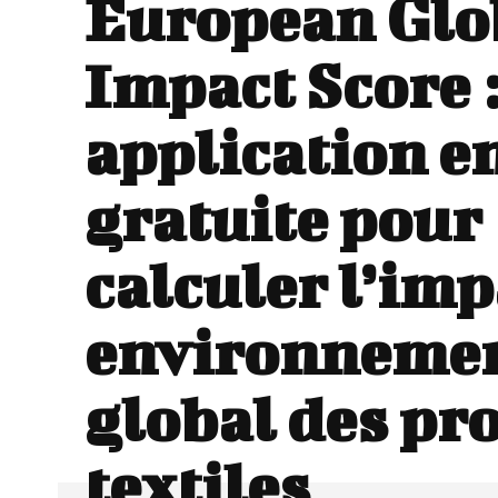
European Glo
Impact Score 
application e
gratuite pour
calculer l’imp
environneme
global des pr
textiles