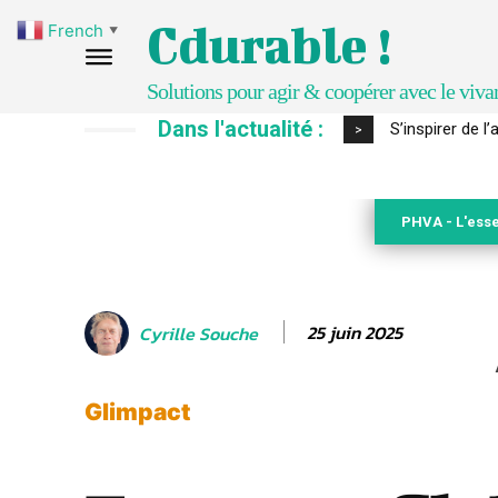
Cdurable !
French
▼
Solutions pour agir & coopérer avec le viva
Dans l'actualité :
IPBES : le « GI
>
PHVA - L'esse
25 juin 2025
Cyrille Souche
Glimpact