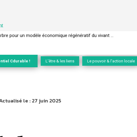
nt
EC de la biodiversité » appelle les entreprises à devenir des alliées du 
ntiel Cdurable !
L'être & les liens
Le pouvoir & l'action locale
Actualisé le :
27 juin 2025