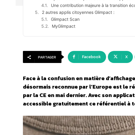
Une contribution majeure à la transition é
2 autres applis citoyennes Glimpact :
Glimpact Scan
MyGlimpact
Facebook
X
PARTAGER
Face à la confusion en matière d’affichag
désormais reconnue par l’Europe est le r
par la CE en mai dernier. Avec son applica
accessible gratuitement ce référentiel à 