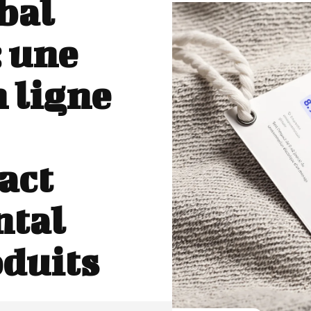
bal
: une
n ligne
act
ntal
oduits