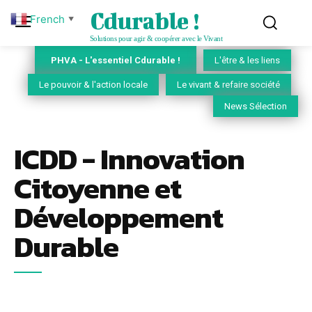
Cdurable !
French
▼
Solutions pour agir & coopérer avec le Vivant
PHVA - L'essentiel Cdurable !
L'être & les liens
Le pouvoir & l'action locale
Le vivant & refaire société
News Sélection
ICDD - Innovation
Citoyenne et
Développement
Durable