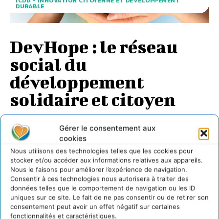
ICDD - INNOVATION CITOYENNE ET DÉVELOPPEMENT
DURABLE
DevHope : le réseau
social du
développement
solidaire et citoyen
DEVHOPE
-
18 AVRIL 2013
Gérer le consentement aux
La plateforme solidaire "DevHope" consiste
cookies
essentiellement à faire financer les projets d'intérêt
Nous utilisons des technologies telles que les cookies pour
général via le crowdfunding. Elle est un outil qui donne de
stocker et/ou accéder aux informations relatives aux appareils.
la...
Nous le faisons pour améliorer l’expérience de navigation.
Consentir à ces technologies nous autorisera à traiter des
données telles que le comportement de navigation ou les ID
uniques sur ce site. Le fait de ne pas consentir ou de retirer son
Suivez-nous sur :
consentement peut avoir un effet négatif sur certaines
fonctionnalités et caractéristiques.