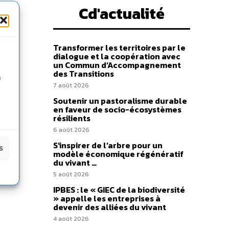
Cd'actualité
Transformer les territoires par le
dialogue et la coopération avec
un Commun d’Accompagnement
des Transitions
n
7 août 2026
Soutenir un pastoralisme durable
en faveur de socio-écosystèmes
résilients
6 août 2026
S’inspirer de l’arbre pour un
s
modèle économique régénératif
du vivant …
5 août 2026
IPBES : le « GIEC de la biodiversité
» appelle les entreprises à
devenir des alliées du vivant
4 août 2026