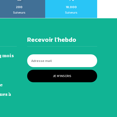
200
18,000
Suiveurs
Suiveurs
Recevoir l'hebdo
q mois
JE M'INSCRIS
ue
ues à