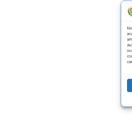
No
ac
am
au
ou
co
ca