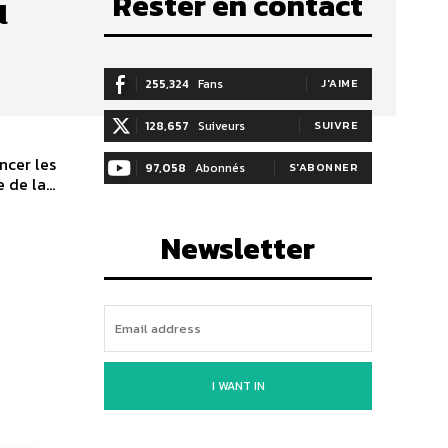
Rester en contact
u
255,324
Fans
J'AIME
128,657
Suiveurs
SUIVRE
ncer les
97,058
Abonnés
S'ABONNER
de la...
Newsletter
I WANT IN