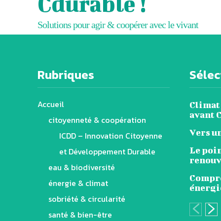
Cdurable !
Solutions pour agir & coopérer avec le vivant
Rubriques
Sélect
Accueil
Climat 
avant 
citoyenneté & coopération
Vers un
ICDD – Innovation Citoyenne
Le poin
et Développement Durable
renouv
eau & biodiversité
Compre
énergie & climat
énergi
sobriété & circularité
santé & bien-être