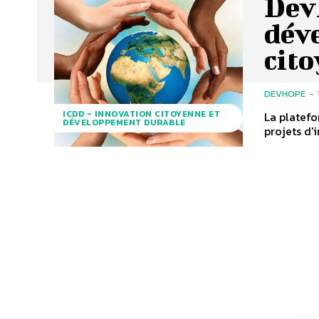
DevH
dév
cit
DEVHOPE
-
ICDD - INNOVATION CITOYENNE ET
La platefo
DÉVELOPPEMENT DURABLE
projets d'