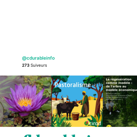
@cdurableinfo
273
Suiveurs