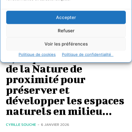
Accepter
BIODIVERSITÉ
Refuser
Voir les préférences
« Nature dans la ville
», un prix au bénéfice
Politique de cookies
Politique de confidentialité
de la Nature de
proximité pour
préserver et
développer les espaces
naturels en milieu...
CYRILLE SOUCHE
-
6 JANVIER 2026