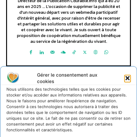
Directeur de la Publication Cdurable.info qui a eu 20
ans en 2025 ... L'occasion de supprimer la publicité et
d'un nouveau départ vers un webmedia participatif
d'intérêt général, avec pour raison d'être de recenser
et partager les solutions utiles et durables pour agir
et coopérer avec le vivant. Je suis ouvert à toute
proposition de coopération mutuellement bénéfique
au service de la régénération du vivant.
Gérer le consentement aux
cookies
Nous utilisons des technologies telles que les cookies pour
stocker et/ou accéder aux informations relatives aux appareils.
Nous le faisons pour améliorer l’expérience de navigation.
Lire aussi
Consentir à ces technologies nous autorisera à traiter des
données telles que le comportement de navigation ou les ID
uniques sur ce site. Le fait de ne pas consentir ou de retirer son
Soutenir un pastoralisme durable en faveur de
consentement peut avoir un effet négatif sur certaines
socio-écosystèmes résilients
fonctionnalités et caractéristiques.
6 août 2026