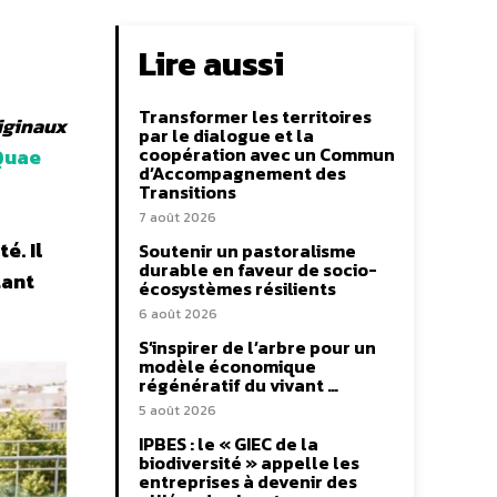
Lire aussi
Transformer les territoires
riginaux
par le dialogue et la
coopération avec un Commun
Quae
d’Accompagnement des
Transitions
7 août 2026
é. Il
Soutenir un pastoralisme
durable en faveur de socio-
tant
écosystèmes résilients
6 août 2026
S’inspirer de l’arbre pour un
modèle économique
régénératif du vivant …
5 août 2026
IPBES : le « GIEC de la
biodiversité » appelle les
entreprises à devenir des