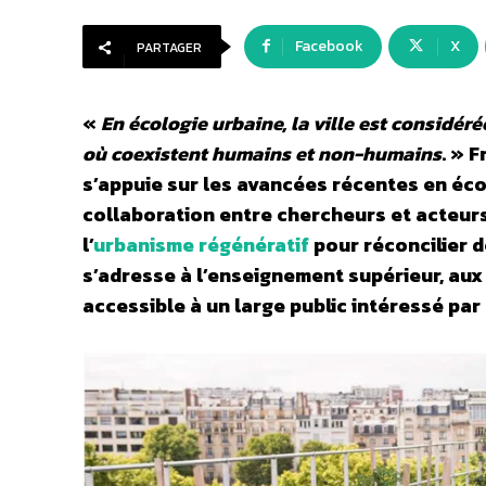
Facebook
X
PARTAGER
«
En écologie urbaine, la ville est considé
où coexistent humains et non-humains
. » 
s’appuie sur les avancées récentes en éco
collaboration entre chercheurs et acteurs d
l’
urbanisme régénératif
pour réconcilier d
s’adresse à l’enseignement supérieur, aux
accessible à un large public intéressé par la