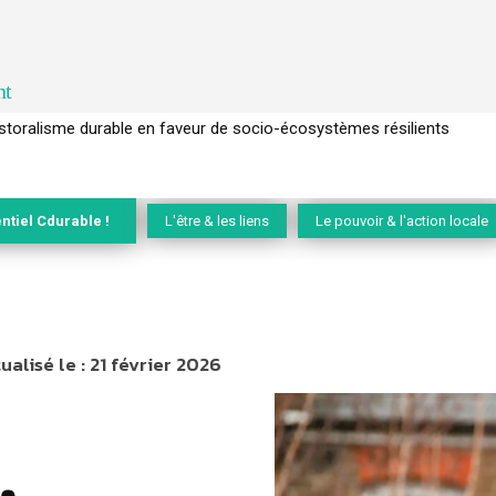
nt
l’arbre pour un modèle économique régénératif du vivant …
ntiel Cdurable !
L'être & les liens
Le pouvoir & l'action locale
ualisé le :
21 février 2026