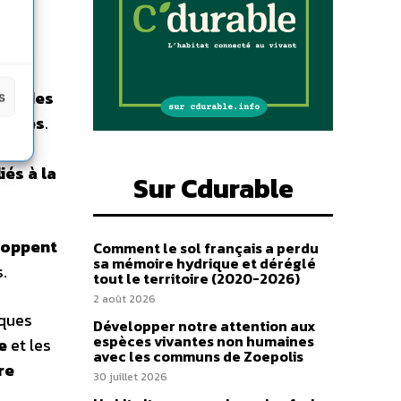
 et
ant des
s
giques
.
iés à la
Sur Cdurable
loppent
Comment le sol français a perdu
sa mémoire hydrique et déréglé
.
tout le territoire (2020-2026)
2 août 2026
iques
Développer notre attention aux
espèces vivantes non humaines
e
et les
avec les communs de Zoepolis
re
30 juillet 2026