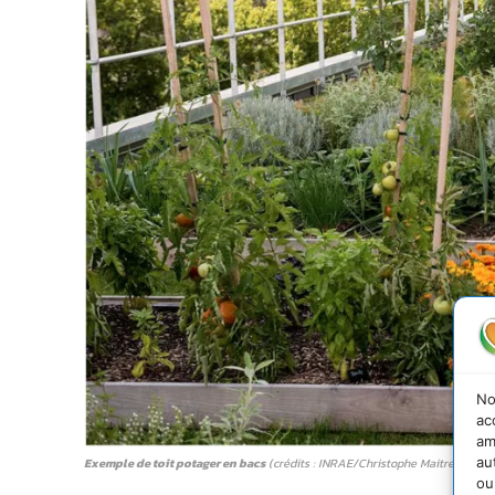
No
ac
am
au
Exemple de toit potager en bacs
(crédits : INRAE/Christophe Maitre).
ou