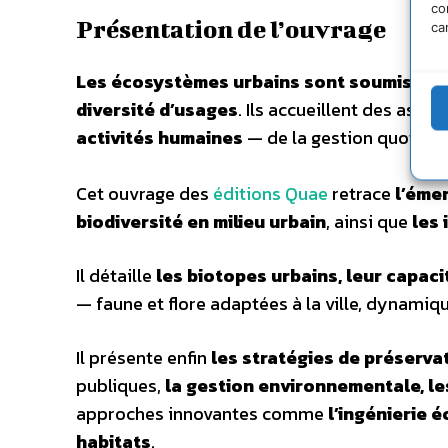
co
Présentation de l’ouvrage
ca
Les écosystèmes urbains sont soumis aux sp
diversité d’usages
. Ils accueillent des ass
activités humaines
— de la gestion quotid
Cet ouvrage des
éditions Quae
retrace
l’éme
biodiversité en milieu urbain
, ainsi que
les 
Il détaille
les biotopes urbains, leur capacit
— faune et flore adaptées à la ville, dynamiq
Il présente enfin
les stratégies de préservat
publiques,
la gestion environnementale, le
approches innovantes comme
l’ingénierie 
habitats
.