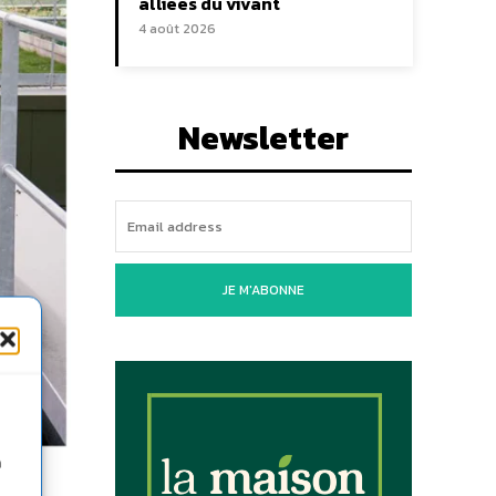
alliées du vivant
4 août 2026
Newsletter
JE M'ABONNE
n