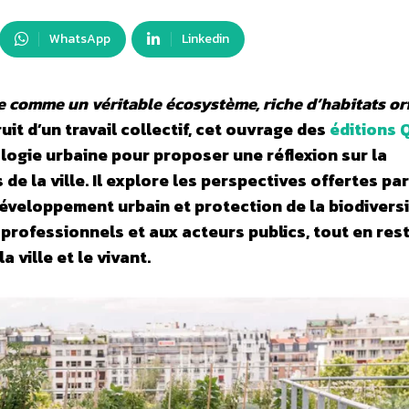
WhatsApp
Linkedin
rée comme un véritable écosystème, riche d’habitats o
Fruit d’un travail collectif, cet ouvrage des
éditions 
logie urbaine pour proposer une réflexion sur la
e la ville. Il explore les perspectives offertes par
éveloppement urbain et protection de la biodiversit
 professionnels et aux acteurs publics, tout en res
 ville et le vivant.