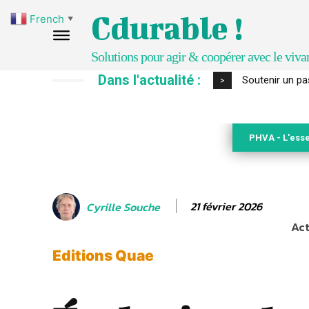
Cdurable !
French
▼
Solutions pour agir & coopérer avec le viva
Dans l'actualité :
S’inspirer de 
>
PHVA - L'esse
21 février 2026
Cyrille Souche
Act
Editions Quae