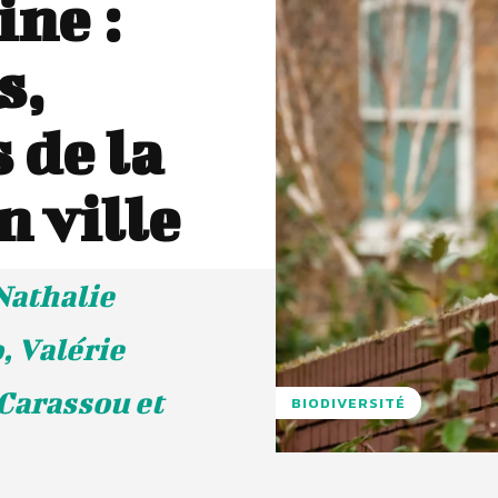
ine :
s,
 de la
n ville
Nathalie
, Valérie
Carassou et
BIODIVERSITÉ