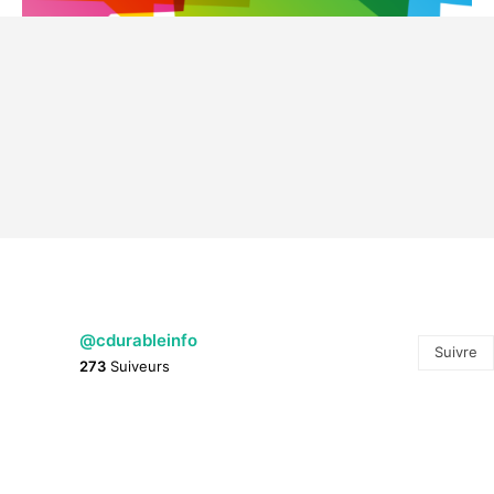
NEWS SÉLECTION PHVA
News Sélection PHVA N°1
@cdurableinfo
Suivre
273
Suiveurs