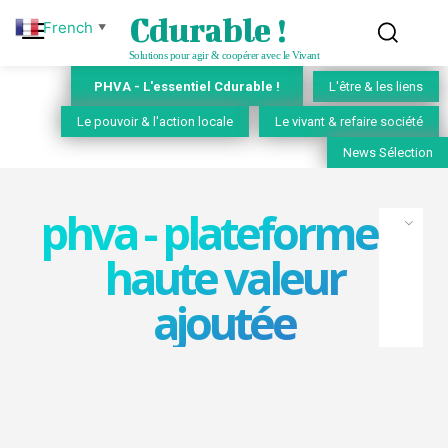
Cdurable !
French
▼
Solutions pour agir & coopérer avec le Vivant
PHVA - L'essentiel Cdurable !
L'être & les liens
Le pouvoir & l'action locale
Le vivant & refaire société
News Sélection
phva - plateforme à
haute valeur
ajoutée