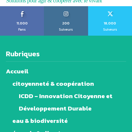
Solutions pour agir & coopérer avec le vivant
11,000
200
18,000
Fans
Suiveurs
Suiveurs
Rubriques
Accueil
citoyenneté & coopération
ICDD – Innovation Citoyenne et
Développement Durable
eau & biodiversité