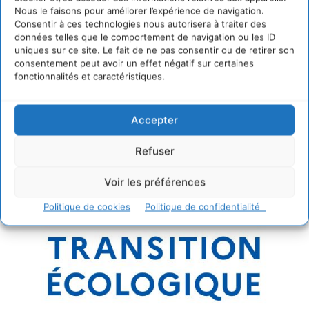
Nous le faisons pour améliorer l’expérience de navigation.
LE POUVOIR & L'ACTION LOCALE
Consentir à ces technologies nous autorisera à traiter des
L’approche « modes de vie » pour
données telles que le comportement de navigation ou les ID
uniques sur ce site. Le fait de ne pas consentir ou de retirer son
une action publique locale à partir
consentement peut avoir un effet négatif sur certaines
de nos usages
fonctionnalités et caractéristiques.
Accepter
Refuser
Voir les préférences
Politique de cookies
Politique de confidentialité