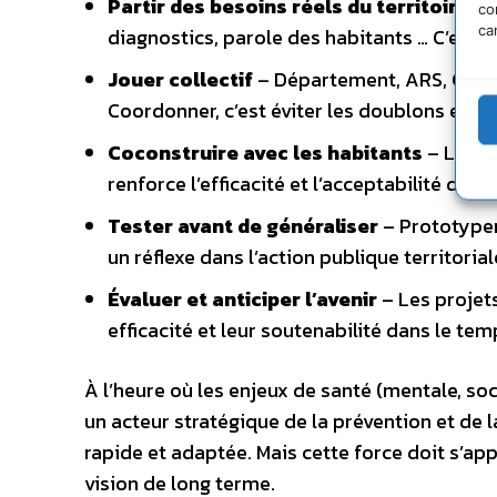
Partir des besoins réels du territoire
– A
co
ca
diagnostics, parole des habitants … C’est l
Jouer collectif
– Département, ARS, CAF, a
Coordonner, c’est éviter les doublons et dé
Coconstruire avec les habitants
– L’IGAS
renforce l’efficacité et l’acceptabilité des p
Tester avant de généraliser
– Prototyper,
un réflexe dans l’action publique territorial
Évaluer et anticiper l’avenir
– Les projets
efficacité et leur soutenabilité dans le tem
À l’heure où les enjeux de santé (mentale, so
un acteur stratégique de la prévention et de l
rapide et adaptée. Mais cette force doit s’a
vision de long terme.