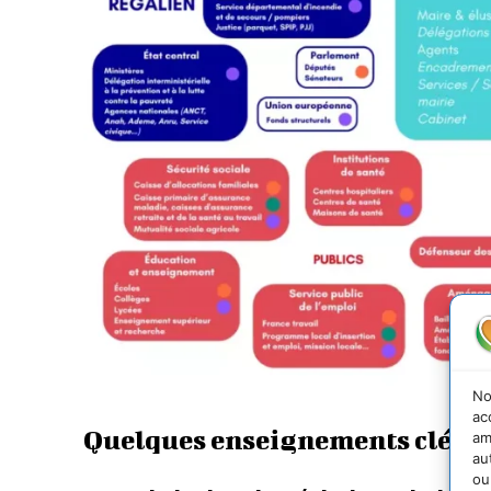
No
ac
Quelques enseignements clés
am
au
ou