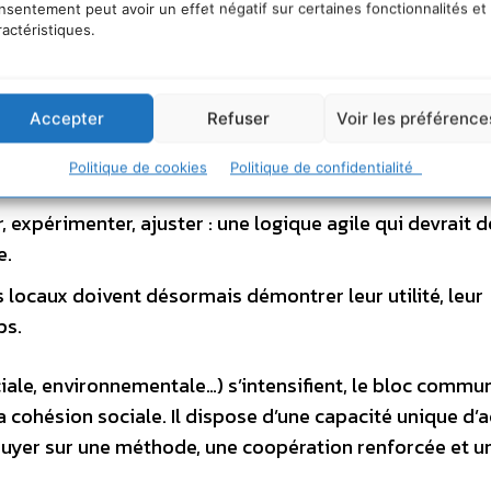
vant d’agir, prendre le temps d’objectiver : données,
nsentement peut avoir un effet négatif sur certaines fonctionnalités et
ractéristiques.
a condition d’une politique publique pertinente.
ssociations … L’action locale repose sur un écosystèm
multiplier l’impact.
Accepter
Refuser
Voir les préférence
 le rappelle clairement : associer les citoyens dès le d
Politique de cookies
Politique de confidentialité
rojets.
 expérimenter, ajuster : une logique agile qui devrait d
e.
 locaux doivent désormais démontrer leur utilité, leur
ps.
ciale, environnementale…) s’intensifient, le bloc commu
a cohésion sociale. Il dispose d’une capacité unique d’a
ppuyer sur une méthode, une coopération renforcée et u