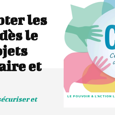
ter les
dès le
ojets
aire et
LE POUVOIR & L'ACTION 
sécuriser et