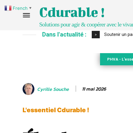
Cdurable !
French
▼
Solutions pour agir & coopérer avec le viva
Dans l'actualité :
S’inspirer de 
>
PHVA - L'esse
11 mai 2026
Cyrille Souche
L'essentiel Cdurable !