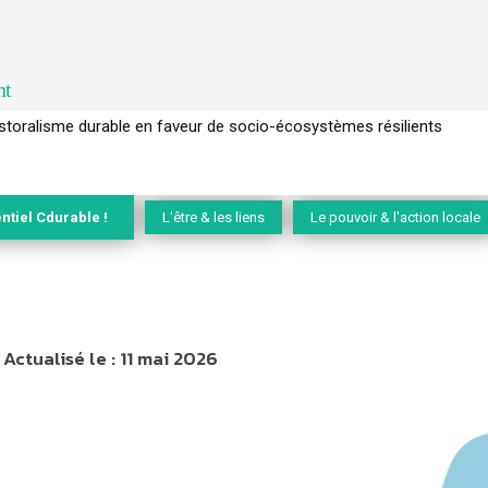
nt
l’arbre pour un modèle économique régénératif du vivant …
ntiel Cdurable !
L'être & les liens
Le pouvoir & l'action locale
Actualisé le :
11 mai 2026