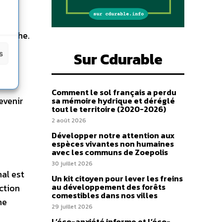
e riche.
Sur Cdurable
s
épart
Comment le sol français a perdu
evenir
sa mémoire hydrique et déréglé
tout le territoire (2020-2026)
2 août 2026
Développer notre attention aux
espèces vivantes non humaines
avec les communs de Zoepolis
30 juillet 2026
nal est
Un kit citoyen pour lever les freins
au développement des forêts
ction
comestibles dans nos villes
ne
29 juillet 2026
L’éco-anxiété informe et l’éco-