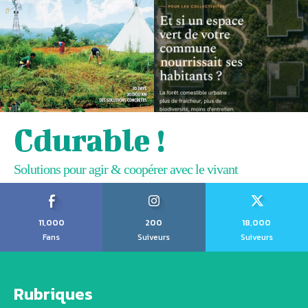
Cdurable !
Solutions pour agir & coopérer avec le vivant
11,000
200
18,000
Fans
Suiveurs
Suiveurs
Rubriques