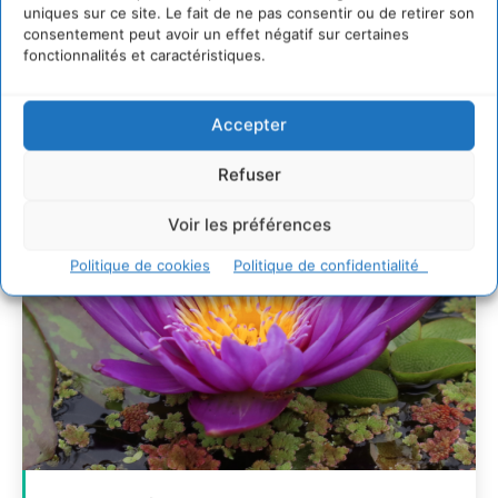
uniques sur ce site. Le fait de ne pas consentir ou de retirer son
7 indicateurs pour des villes résilientes et durables,
consentement peut avoir un effet négatif sur certaines
adaptées au changement climatique
fonctionnalités et caractéristiques.
27 juillet 2026
Accepter
Refuser
Voir les préférences
Politique de cookies
Politique de confidentialité