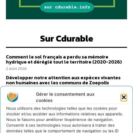
Sur Cdurable
Comment le sol français a perdu sa mémoire
hydrique et déréglé tout le territoire (2020-2026)
2 août 2026
Développer notre attention aux espèces vivantes
non humaines avec les communs de Zoepolis
30 juillet 2026
Gérer le consentement aux
Un kit citoyen pour lever les freins au
cookies
développement des forêts comestibles dans nos
villes
Nous utilisons des technologies telles que les cookies pour
stocker et/ou accéder aux informations relatives aux appareils.
29 juillet 2026
Nous le faisons pour améliorer l’expérience de navigation.
L’éco-anxiété informe et l’éco-lucidité transforme
Consentir à ces technologies nous autorisera à traiter des
données telles que le comportement de navigation ou les ID
28 juillet 2026