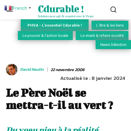
Cdurable !
French
▼
Solutions pour agir & coopérer avec le Vivant
PHVA - L'essentiel Cdurable !
L'être & les liens
Le pouvoir & l'action locale
Le vivant & refaire société
News Sélection
David Naulin
22 novembre 2006
Actualisé le :
8 janvier 2024
Le Père Noël se
mettra-t-il au vert ?
Du voeu pieu à la réalité