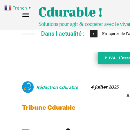
Cdurable !
French
▼
Solutions pour agir & coopérer avec le viva
Dans l'actualité :
S’inspirer de 
>
PHVA - L'esse
4 juillet 2025
Rédaction Cdurable
A
Tribune Cdurable