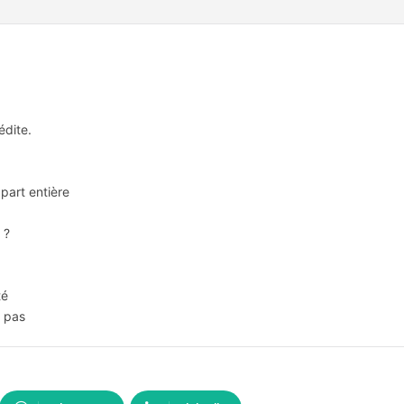
édite.
part entière
 ?
té
à pas