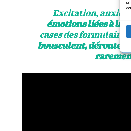
co
ca
Excitation, anxiété
émotions liées à la r
cases des formulaires 
bousculent, déroutent
rarement