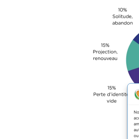
No
ac
am
au
ou