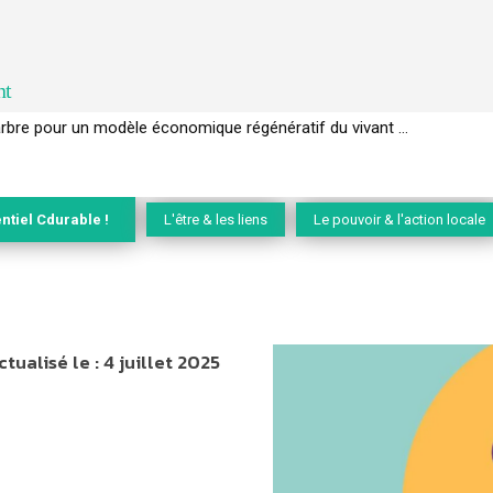
nt
l’arbre pour un modèle économique régénératif du vivant …
ntiel Cdurable !
L'être & les liens
Le pouvoir & l'action locale
ctualisé le :
4 juillet 2025