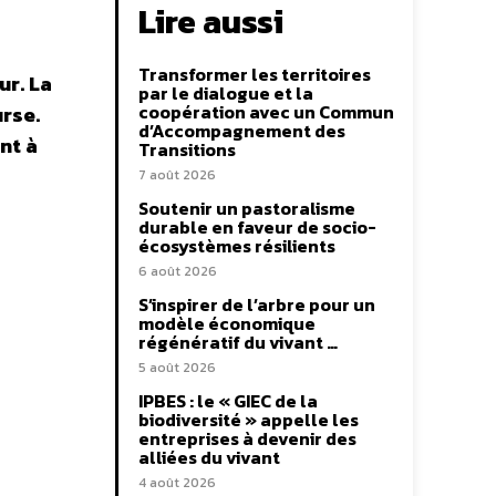
Lire aussi
Transformer les territoires
ur. La
par le dialogue et la
coopération avec un Commun
urse.
d’Accompagnement des
nt à
Transitions
7 août 2026
Soutenir un pastoralisme
durable en faveur de socio-
écosystèmes résilients
6 août 2026
S’inspirer de l’arbre pour un
modèle économique
régénératif du vivant …
5 août 2026
IPBES : le « GIEC de la
biodiversité » appelle les
entreprises à devenir des
alliées du vivant
4 août 2026