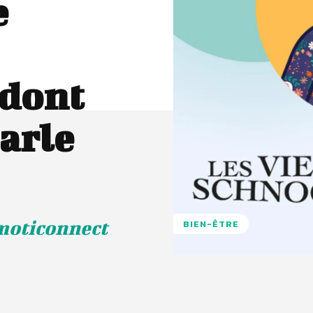
e
 dont
arle
moticonnect
BIEN-ÊTRE