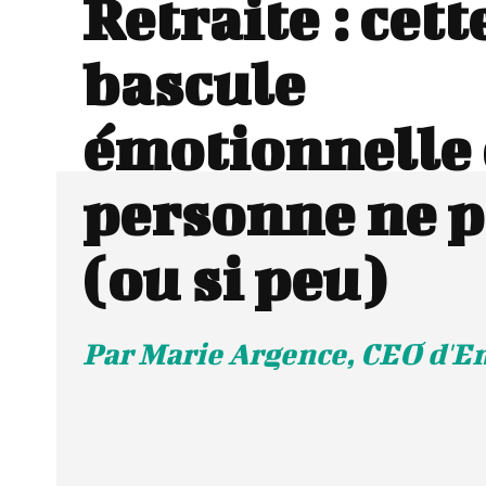
Retraite : cett
bascule
émotionnelle
personne ne p
(ou si peu)
Par Marie Argence, CEO d'E