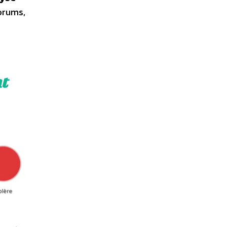
forums,
t