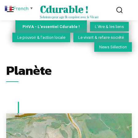
Cdurable !
French
▼
Solutions pour agir & coopérer avec le Vivant
PHVA - L'essentiel Cdurable !
L'être & les liens
Le pouvoir & l'action locale
Le vivant & refaire société
News Sélection
Planète