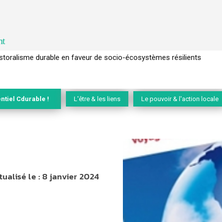
nt
l’arbre pour un modèle économique régénératif du vivant …
ntiel Cdurable !
L'être & les liens
Le pouvoir & l'action locale
tualisé le :
8 janvier 2024