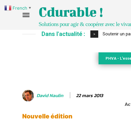
Cdurable !
French
▼
Solutions pour agir & coopérer avec le viva
Dans l'actualité :
S’inspirer de 
>
PHVA - L'esse
22 mars 2013
David Naulin
Ac
Nouvelle édition