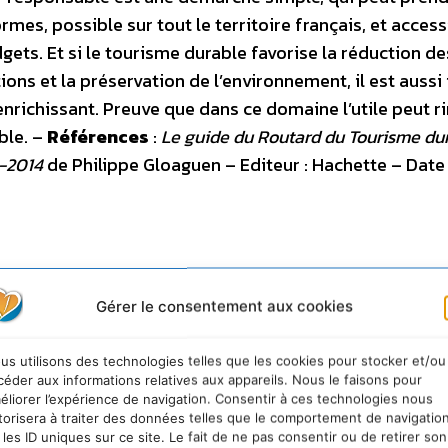
rmes, possible sur tout le territoire français, et access
gets. Et si le tourisme durable favorise la réduction de
s et la préservation de l’environnement, il est aussi i
enrichissant. Preuve que dans ce domaine l’utile peut r
ble. –
Références
:
Le guide du Routard du Tourisme du
3-2014
de Philippe Gloaguen – Editeur : Hachette – Date
Gérer le consentement aux cookies
us utilisons des technologies telles que les cookies pour stocker et/ou
céder aux informations relatives aux appareils. Nous le faisons pour
éliorer l’expérience de navigation. Consentir à ces technologies nous
: 978-2012456594 – Prix public : 10,05 €
torisera à traiter des données telles que le comportement de navigatio
 les ID uniques sur ce site. Le fait de ne pas consentir ou de retirer son