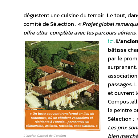
dégustent une cuisine du terroir. Le tout, dans
comité de Sélection :
« Projet global remarquab
offre ultra-complète avec les parcours aériens.
ici
.
L’ancie
bâtisse char
par le prom
surprenant. 
associations
passages. L
et ouvrent l
Compostelle.
le peintre o
Sélection :
»
Les prix son
bien marché
L’ancien Carmel de Condom