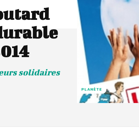
outard
durable
2014
eurs solidaires
PLANÈTE