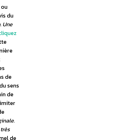
 ou
vis du
n. Une
cliquez
tte
rnière
t
es
ns de
 du sens
min de
 imiter
de
ginale.
très
rmel de