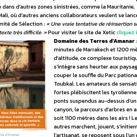
 dans d’autres zones sinistrées, comme la Mauritanie,
e Mali, où d’autres anciens collaborateurs veulent se lanc
mité de Sélection :
« Une vraie tentative de réinsertion s
xte très difficile. »
Pour visiter le site de Xetic
cliquez i
Domaine des Terres d’Amanar
minutes de Marrakech et 1200 m
d’altitude, ce complexe touristiq
s’intègre sans heurter aux paysa
couper le souffle du Parc pationa
Toubkal. Les amateurs de sensat
fortes plébiscitent les tyrolienne
ponts suspendus au-dessus d’un
canyon, le parcours d’arbres en a
soit 1100 mètres dans les airs ! L
autres marchent, jouent, s’initien
l’artisanat, se reposent sous l’un
res d’Amanar