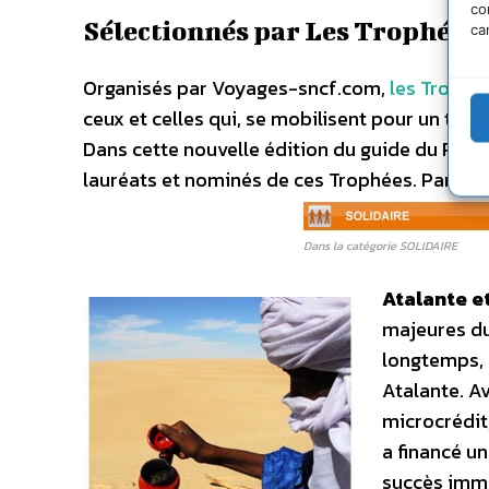
co
Sélectionnés par Les Trophées
ca
Organisés par Voyages-sncf.com,
les Trophé
ceux et celles qui, se mobilisent pour un to
Dans cette nouvelle édition du guide du Rout
lauréats et nominés de ces Trophées. Parmi c
Dans la catégorie SOLIDAIRE
Atalante e
majeures du
longtemps, 
Atalante. Av
microcrédit,
a financé u
succès immé