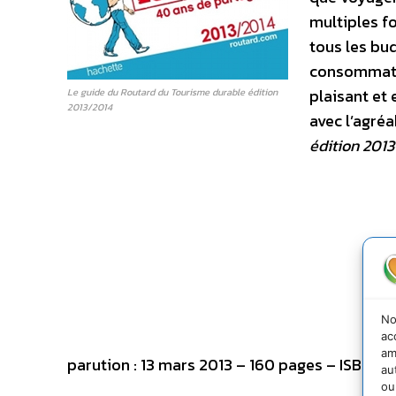
multiples fo
tous les bud
consommation
plaisant et 
Le guide du Routard du Tourisme durable édition
2013/2014
avec l’agréa
édition 201
No
ac
am
parution : 13 mars 2013 – 160 pages – ISBN-13
au
ou