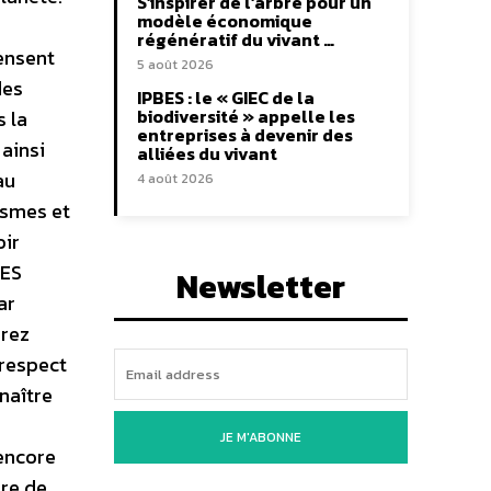
S’inspirer de l’arbre pour un
modèle économique
régénératif du vivant …
ensent
5 août 2026
des
IPBES : le « GIEC de la
biodiversité » appelle les
s la
entreprises à devenir des
 ainsi
alliées du vivant
au
4 août 2026
ismes et
oir
TES
Newsletter
ar
erez
e respect
naître
JE M'ABONNE
encore
re de