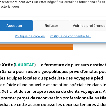
nsentement peut avoir un effet négatif sur certaines fonctionnalités et
 du Tourisme Responsable
ractéristiques.
es du Tourisme Responsable
, soutiennent et récompen
urisme plus respectueux de l’environnement et des hom
Accepter
Refuser
Voir les préférence
ard du Tourisme durable vous retrouvez ainsi plusieurs
Politique de cookies
Politique de confidentialité
eux-ci :
t Xetic
(
LAUREAT
) : La fermeture de plusieurs destina
 Sahara pour raisons géopolitiques prive d’emploi, po
les équipes locales du spécialiste des voyages à pied
ec l’aide d’une nouvelle association spécialisée dans l
 Xetic, et de son propre réseau de clients voyageurs, A
n premier projet de reconversion professionnelle au Nig
diat de cette action pousse les deux partenaires à du