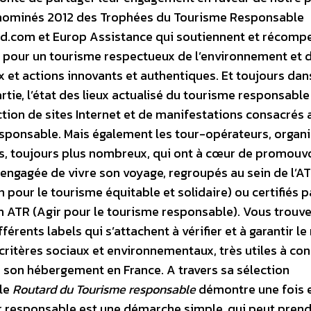
t nominés 2012 des Trophées du Tourisme Responsable
d.com et Europ Assistance qui soutiennent et récomp
nt pour un tourisme respectueux de l’environnement et 
x et actions innovants et authentiques.
Et toujours dan
tie, l’état des lieux actualisé du tourisme responsable
ction de sites Internet et de manifestations consacrés 
sponsable. Mais également les tour-opérateurs, organ
s, toujours plus nombreux, qui ont à cœur de promouv
 engagée de vivre son voyage, regroupés au sein de l’A
 pour le tourisme équitable et solidaire) ou certifiés p
on ATR (Agir pour le tourisme responsable). Vous trouv
ifférents labels qui s’attachent à vérifier et à garantir l
critères sociaux et environnementaux, très utiles à con
r son hébergement en France. A travers sa sélection
 le
Routard du Tourisme responsable
démontre une fois 
 responsable est une démarche simple, qui peut prend