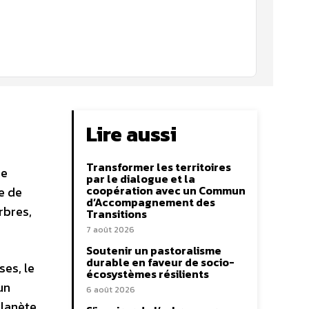
Lire aussi
Transformer les territoires
de
par le dialogue et la
coopération avec un Commun
e de
d’Accompagnement des
rbres,
Transitions
7 août 2026
Soutenir un pastoralisme
durable en faveur de socio-
ses, le
écosystèmes résilients
un
6 août 2026
lanète.