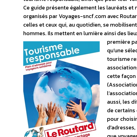
Ce guide présente également les lauréats e
organisés par Voyages-sncf.com avec Routar
celles et ceux qui, au quotidien, se mobilise
hommes. Ils mettent en lumière ainsi des lieu
première par
qu’une séle
tourisme re
association
cette façon
(Association
l’associati
aussi, les d
de certains 
pour choisi
d’adresses,
que voyager