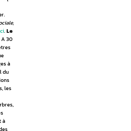
er.
ociale,
ci
.
Le
: A 30
ètres
ue
ges à
l du
ions
s, les
rbres,
es
t à
 des