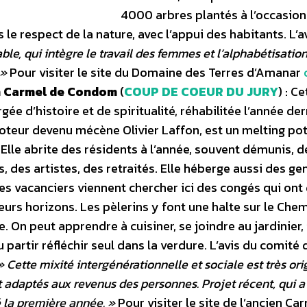
4000 arbres plantés à l’occasion
 le respect de la nature, avec l’appui des habitants. L’a
le, qui intègre le travail des femmes et l’alphabétisatio
 »
Pour visiter le site du Domaine des Terres d’Amanar
n Carmel de Condom
(
COUP DE COEUR DU JURY
) : Ce
gée d’histoire et de spiritualité, réhabilitée l’année de
oteur devenu mécène Olivier Laffon, est un melting po
Elle abrite des résidents à l’année, souvent démunis, d
, des artistes, des retraités. Elle héberge aussi des ge
es vacanciers viennent chercher ici des congés qui ont
eurs horizons. Les pèlerins y font une halte sur le Che
 On peut apprendre à cuisiner, se joindre au jardinier,
u partir réfléchir seul dans la verdure. L’avis du comité 
 Cette mixité intergénérationnelle et sociale est très ori
t adaptés aux revenus des personnes. Projet récent, qui a 
 la première année. »
Pour visiter le site de l’ancien Ca