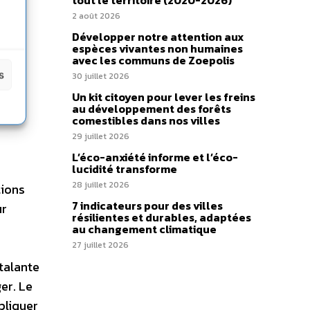
tout le territoire (2020-2026)
2 août 2026
Développer notre attention aux
espèces vivantes non humaines
sent
avec les communs de Zoepolis
mes.
s
30 juillet 2026
Un kit citoyen pour lever les freins
au développement des forêts
comestibles dans nos villes
29 juillet 2026
L’éco-anxiété informe et l’éco-
lucidité transforme
28 juillet 2026
tions
7 indicateurs pour des villes
ur
résilientes et durables, adaptées
au changement climatique
e
27 juillet 2026
talante
er. Le
pliquer