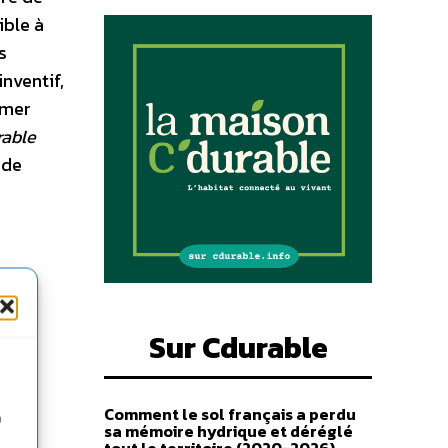
ible à
s
nventif,
imer
rable
 de
Sur Cdurable
Comment le sol français a perdu
n
sa mémoire hydrique et déréglé