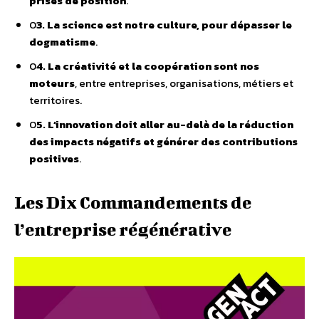
prises de position
.
0
3. La science est notre culture, pour dépasser le
dogmatisme
.
0
4. La créativité et la coopération sont nos
moteurs
, entre entreprises, organisations, métiers et
territoires.
0
5. L’innovation doit aller au-delà de la réduction
des impacts négatifs et générer des contributions
positives
.
Les Dix Commandements de
l’entreprise régénérative