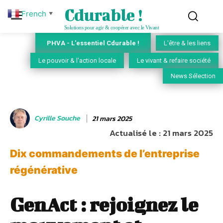
Cdurable !
French
▼
Solutions pour agir & coopérer avec le Vivant
PHVA - L'essentiel Cdurable !
L'être & les liens
Le pouvoir & l'action locale
Le vivant & refaire société
News Sélection
Cyrille Souche
21 mars 2025
Actualisé le :
21 mars 2025
Dix commandements de l’entreprise
régénérative
GenAct : rejoignez le