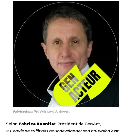
Fabrice Bonnife
t, Président de GenAct
Selon
Fabrice Bonnife
t, Président de GenAct,
«
L’envie ne suffit pas pour développer son pouvoir d’agir.