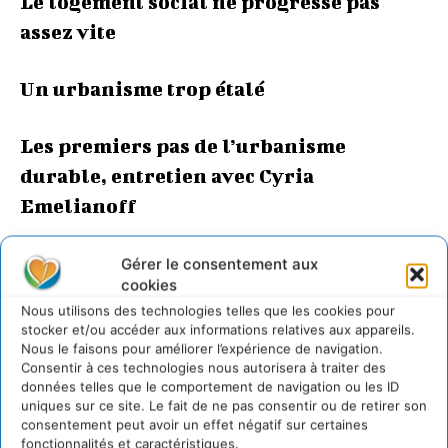
Le logement social ne progresse pas
assez vite
Un urbanisme trop étalé
Les premiers pas de l’urbanisme
durable, entretien avec Cyria
Emelianoff
Cyria Emelianof est géographe, maître de conférences à
Gérer le consentement aux
l’université du Mans.
cookies
Nous utilisons des technologies telles que les cookies pour
Des poubelles encore trop pleines
stocker et/ou accéder aux informations relatives aux appareils.
Nous le faisons pour améliorer l’expérience de navigation.
Consentir à ces technologies nous autorisera à traiter des
données telles que le comportement de navigation ou les ID
Des déchets ménagers toujours plus
uniques sur ce site. Le fait de ne pas consentir ou de retirer son
nombreux
consentement peut avoir un effet négatif sur certaines
fonctionnalités et caractéristiques.