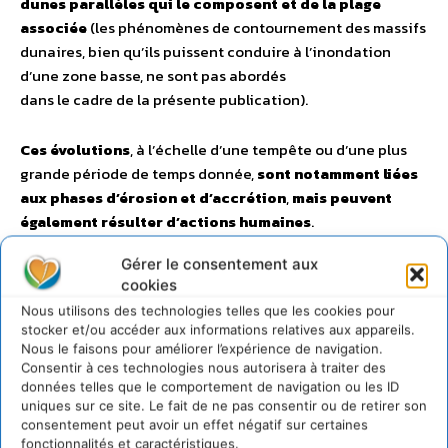
dunes parallèles qui le composent et de la plage
associée
(les phénomènes de contournement des massifs
dunaires, bien qu’ils puissent conduire à l’inondation
d’une zone basse, ne sont pas abordés
dans le cadre de la présente publication).
Ces évolutions
, à l’échelle d’une tempête ou d’une plus
grande période de temps donnée,
sont notamment liées
aux phases d’érosion et d’accrétion
,
mais peuvent
également résulter d’actions humaines
.
Gérer le consentement aux
L’évaluation des évolutions des cordons est multi-
cookies
factorielle et parfois difficile à prévoir
. Elle nécessite
Nous utilisons des technologies telles que les cookies pour
le croisement d’un certain nombre de données, tant
stocker et/ou accéder aux informations relatives aux appareils.
relatives aux caractéristiques des cordons et des plages,
Nous le faisons pour améliorer l’expérience de navigation.
qu’aux sollicitations auxquelles ils sont soumis (vagues,
Consentir à ces technologies nous autorisera à traiter des
données telles que le comportement de navigation ou les ID
vents, niveaux marins, courants…).
uniques sur ce site. Le fait de ne pas consentir ou de retirer son
consentement peut avoir un effet négatif sur certaines
fonctionnalités et caractéristiques.