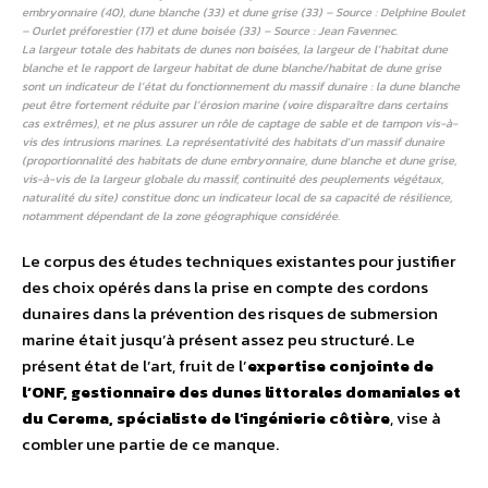
embryonnaire (40), dune blanche (33) et dune grise (33) – Source : Delphine Boulet
– Ourlet préforestier (17) et dune boisée (33) – Source : Jean Favennec.
La largeur totale des habitats de dunes non boisées, la largeur de l’habitat dune
blanche et le rapport de largeur habitat de dune blanche/habitat de dune grise
sont un indicateur de l’état du fonctionnement du massif dunaire : la dune blanche
peut être fortement réduite par l’érosion marine (voire disparaître dans certains
cas extrêmes), et ne plus assurer un rôle de captage de sable et de tampon vis-à-
vis des intrusions marines. La représentativité des habitats d’un massif dunaire
(proportionnalité des habitats de dune embryonnaire, dune blanche et dune grise,
vis-à-vis de la largeur globale du massif, continuité des peuplements végétaux,
naturalité du site) constitue donc un indicateur local de sa capacité de résilience,
notamment dépendant de la zone géographique considérée.
Le corpus des études techniques existantes pour justifier
des choix opérés dans la prise en compte des cordons
dunaires dans la prévention des risques de submersion
marine était jusqu’à présent assez peu structuré. Le
présent état de l’art, fruit de l’
expertise conjointe de
l’ONF, gestionnaire des dunes littorales domaniales et
du Cerema, spécialiste de l’ingénierie côtière
, vise à
combler une partie de ce manque.