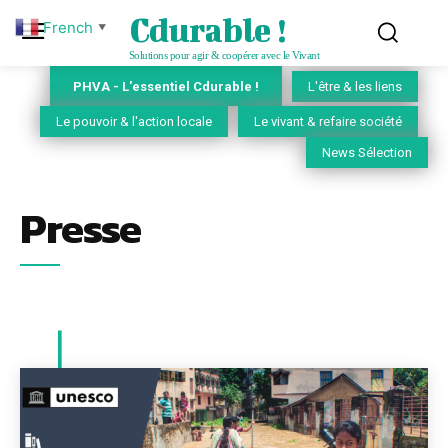
Cdurable !
French
▼
Solutions pour agir & coopérer avec le Vivant
PHVA - L'essentiel Cdurable !
L'être & les liens
Le pouvoir & l'action locale
Le vivant & refaire société
News Sélection
Presse