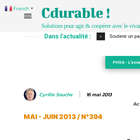
Cdurable !
French
▼
Solutions pour agir & coopérer avec le viva
Dans l'actualité :
S’inspirer de 
>
PHVA - L'esse
16 mai 2013
Cyrille Souche
Ac
MAI - JUIN 2013 / N°394