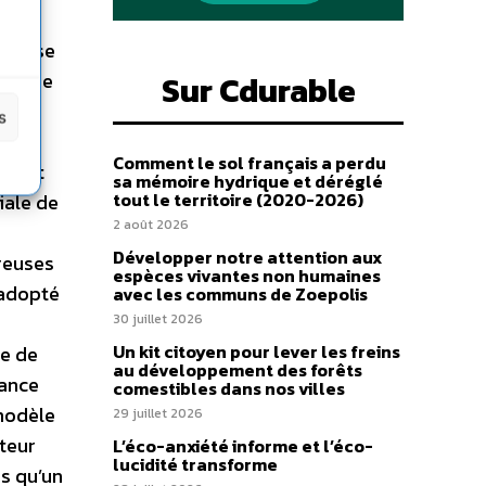
ent se
qui me
Sur Cdurable
t
s
Comment le sol français a perdu
ement
sa mémoire hydrique et déréglé
tout le territoire (2020-2026)
iale de
2 août 2026
Développer notre attention aux
reuses
espèces vivantes non humaines
 adopté
avec les communs de Zoepolis
30 juillet 2026
Un kit citoyen pour lever les freins
ie de
au développement des forêts
sance
comestibles dans nos villes
 modèle
29 juillet 2026
teur
L’éco-anxiété informe et l’éco-
lucidité transforme
as qu’un