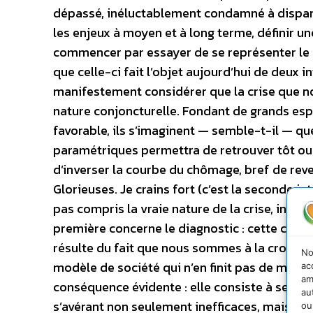
dépassé, inéluctablement condamné à disparaî
les enjeux à moyen et à long terme, définir un
commencer par essayer de se représenter le p
que celle-ci fait l’objet aujourd’hui de deux
manifestement considérer que la crise que no
nature conjoncturelle. Fondant de grands esp
favorable, ils s’imaginent — semble-t-il — q
paramétriques permettra de retrouver tôt ou 
d’inverser la courbe du chômage, bref de rev
Glorieuses. Je crains fort (c’est la seconde i
pas compris la vraie nature de la crise, inév
première concerne le diagnostic : cette crise 
résulte du fait que nous sommes à la croisée
No
modèle de société qui n’en finit pas de mouri
ac
am
conséquence évidente : elle consiste à se c
au
s’avérant non seulement inefficaces, mais aus
ou