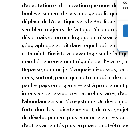
co
d’adaptation et d’innovation que nous devrion
ca
bouleversement de la scène géopolitique et
déplace de l’Atlantique vers le Pacifique. J
semblent majeurs : le fait que l’économie, a fo
désormais selon une logique de réseau à l’é
géographique étroit dans lequel opèrent les
entamée). J’insisterai davantage sur le fait 
marché heureusement régulée par l’État et, le
Dépassé, comme je l’évoquais ci-dessus, parc
mais, surtout, parce que notre modèle de cro
par les pays émergents — est à proprement par
intensive de ressources naturelles rares, d’a
l’abondance » sur l’écosystème. Un des enje
forte dont les indicateurs sont, du reste, suj
de développement plus économe en ressources
d’autres aménités plus en phase peut-être ave