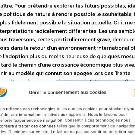
tre. Pour prétendre explorer les futurs possibles, ide
e politique de nature à rendre possible le souhaitable, i
lus fidèlement possible la situation actuelle. Or il m
 interprétations radicalement différentes. Les uns sembl
us traversons, certes particulièrement grave, demeure
oirs dans le retour d’un environnement international p
ue l’adoption plus ou moins heureuse de quelques mesu
tard le chemin d’une croissance économique plus vive,
enir au modèle qui connut son apogée lors des Trente
nterprétation) que ceux-ci se trompent d’époque, qu’ils n
itablement durable, et commettent deux erreurs majeure
Gérer le consentement aux cookies
en effet n’est pas, à mes yeux, de nature conjoncturelle
 de deux chemins, dans une phase de transition entre u
us utilisons des technologies telles que les cookies pour stocker et/ou
r et un autre qui peine à émerger. La deuxième erreur e
céder aux informations relatives aux appareils. Nous le faisons pour
éliorer l’expérience de navigation. Consentir à ces technologies nous
ramponner à un schéma dépassé, les mesures adoptées
torisera à traiter des données telles que le comportement de navigatio
si contreproductives, puisqu’elles retardent l’effort
 les ID uniques sur ce site. Le fait de ne pas consentir ou de retirer son