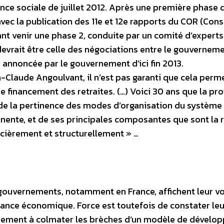
nce sociale de juillet 2012. Après une première phase 
avec la publication des 11e et 12e rapports du COR (Cons
ant venir une phase 2, conduite par un comité d’expert
devrait être celle des négociations entre le gouverneme
 annoncée par le gouvernement d’ici fin 2013.
Claude Angoulvant, il n’est pas garanti que cela perm
e financement des retraites. (…) Voici 30 ans que la pr
nc de la pertinence des modes d’organisation du système
nente, et de ses principales composantes que sont la r
ancièrement et structurellement » …
gouvernements, notamment en France, affichent leur v
ssance économique. Force est toutefois de constater le
ainement à colmater les brèches d’un modèle de dével