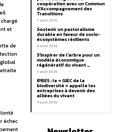
coopération avec un Commun
de
d’Accompagnement des
eil
Transitions
s chargé
7 août 2026
nt et
Soutenir un pastoralisme
durable en faveur de socio-
écosystèmes résilients
ette de
6 août 2026
otection
S’inspirer de l’arbre pour un
modèle économique
 global
régénératif du vivant …
etraite
5 août 2026
IPBES : le « GIEC de la
biodiversité » appelle les
entreprises à devenir des
alliées du vivant
4 août 2026
olonté
ur échec
Newsletter
oppement