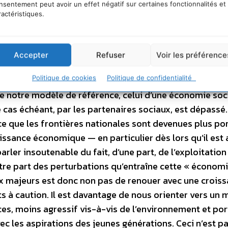
nsentement peut avoir un effet négatif sur certaines fonctionnalités et
s faire. Je ne m’étendrai pas longuement sur le
ractéristiques.
 géoéconomique mondiale, dont l’épicentre manifestem
e ne développerai pas davantage un des autres éléments 
rtiori la finance, mais aussi les entreprises s’organisen
Accepter
Refuser
Voir les préférence
chelle mondiale, très largement déconnectée du cadre
Politique de cookies
Politique de confidentialité
 États (dont la souveraineté est du même coup sérieus
que notre modèle de référence, celui d’une économie soc
 cas échéant, par les partenaires sociaux, est dépassé.
e que les frontières nationales sont devenues plus po
issance économique — en particulier dès lors qu’il est
ler insoutenable du fait, d’une part, de l’exploitation
utre part des perturbations qu’entraîne cette « économ
ux majeurs est donc non pas de renouer avec une crois
ets à caution. Il est davantage de nous orienter vers un
, moins agressif vis-à-vis de l’environnement et por
c les aspirations des jeunes générations. Ceci n’est p