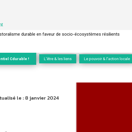
nt
l’arbre pour un modèle économique régénératif du vivant …
ntiel Cdurable !
L'être & les liens
Le pouvoir & l'action locale
tualisé le :
8 janvier 2024