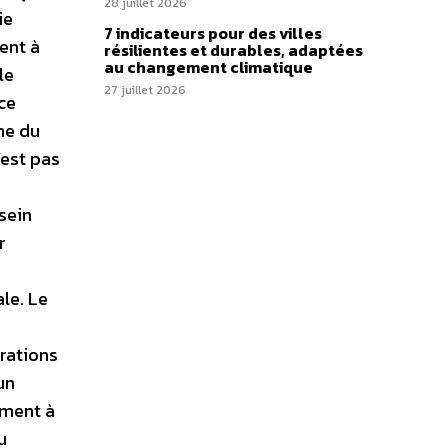
28 juillet 2026
ie
7 indicateurs pour des villes
dent à
résilientes et durables, adaptées
au changement climatique
le
27 juillet 2026
ce
me du
’est pas
 sein
r
le. Le
rations
un
ement à
u