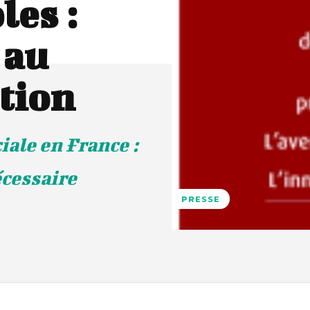
les :
 au
ction
iale en France :
écessaire
PRESSE