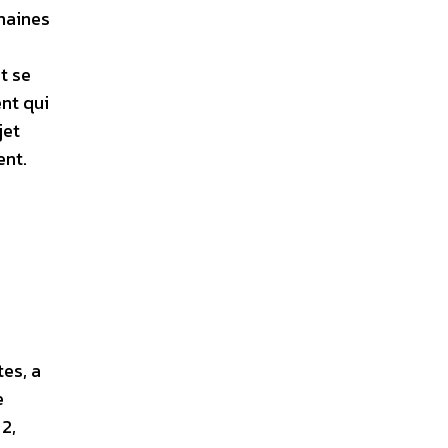
umaines
t se
nt qui
jet
ent.
tes, a
e
2,