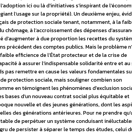
doption ici ou là d’initiatives s’inspirant de l’économ
légiant l’usage sur la propriété). Un deuxième enjeu, évi
çais de protection sociale tenant, notamment, à la faib
du chômage, à l’accroissement des dépenses d’assuran
ilité d’augmenter à due proportion les recettes du systè
sans précédent des comptes publics. Mais le problème n
 faible efficience de l’État protecteur et de la crise de
apacité à assurer l’indispensable solidarité entre et au
nds pas remettre en cause les valeurs fondamentales su
s de protection sociale, mais souligner combien son
comme en témoignent les phénomènes d’exclusion socia
les bases d’un nouveau contrat social plus équitable et
oque nouvelle et des jeunes générations, dont les aspi
lles des générations antérieures. Pour ne prendre qu’
eptable de perpétuer un système conduisant inéluctabl
ngru de persister à séparer le temps des études, celui d