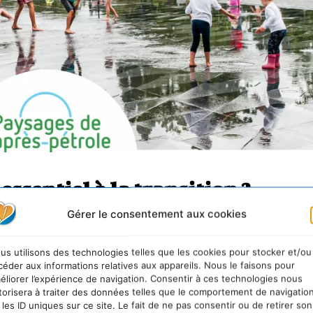
essentiel à la transition ?
Gérer le consentement aux cookies
 Convention européenne du paysage, adoptée à Florenc
onnement français depuis 2016 : «
Le paysage désigne 
us utilisons des technologies telles que les cookies pour stocker et/ou
 populations, dont le caractère résulte de l’action de f
céder aux informations relatives aux appareils. Nous le faisons pour
éliorer l’expérience de navigation. Consentir à ces technologies nous
ations
. »
torisera à traiter des données telles que le comportement de navigatio
 les ID uniques sur ce site. Le fait de ne pas consentir ou de retirer son