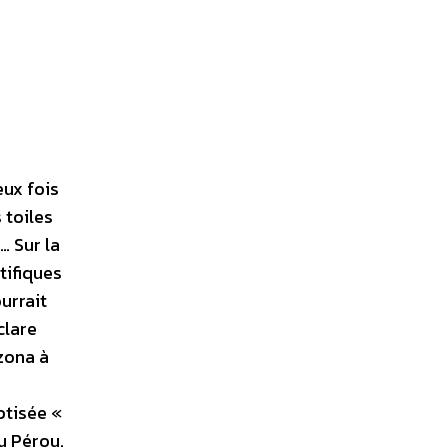
eux fois
 toiles
… Sur la
tifiques
urrait
clare
izona à
ptisée «
u Pérou.