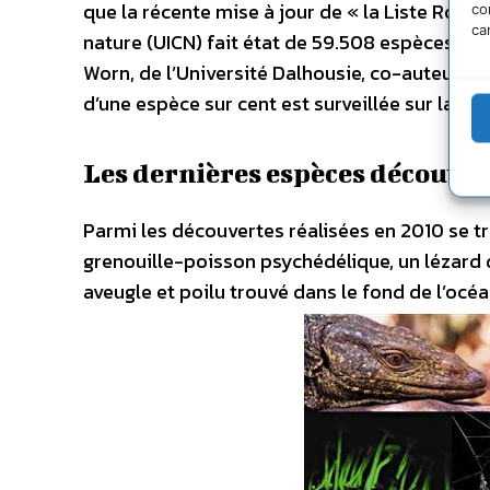
que la récente mise à jour de « la Liste Rouge
co
ca
nature (UICN) fait état de 59.508 espèces sur
Worn, de l’Université Dalhousie, co-auteur d
d’une espèce sur cent est surveillée sur la Pla
Les dernières espèces découver
Parmi les découvertes réalisées en 2010 se t
grenouille-poisson psychédélique, un lézard d
aveugle et poilu trouvé dans le fond de l’océa