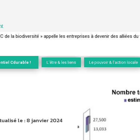
nt
 français a perdu sa mémoire hydrique et déréglé tout le territoire 
ntiel Cdurable !
L'être & les liens
Le pouvoir & l'action locale
tualisé le :
8 janvier 2024