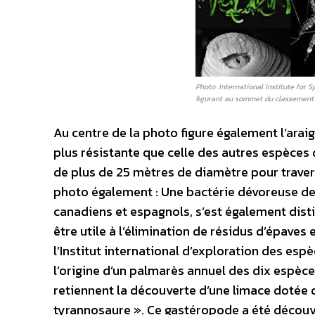
Photo: International Institute for 
figurant au sommet du classement
Au centre de la photo figure également l’araig
plus résistante que celle des autres espèces d
de plus de 25 mètres de diamètre pour travers
photo également : Une bactérie dévoreuse de r
canadiens et espagnols, s’est également dist
être utile à l’élimination de résidus d’épaves
l’Institut international d’exploration des espè
l’origine d’un palmarès annuel des dix espèce
retiennent la découverte d’une limace dotée d
tyrannosaure ». Ce gastéropode a été découvert