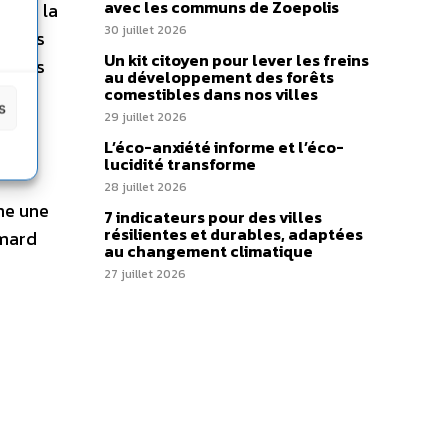
avec les communs de Zoepolis
on de la
30 juillet 2026
 Boris
Un kit citoyen pour lever les freins
 moins
au développement des forêts
comestibles dans nos villes
s
29 juillet 2026
L’éco-anxiété informe et l’éco-
lucidité transforme
28 juillet 2026
me une
7 indicateurs pour des villes
résilientes et durables, adaptées
omard
au changement climatique
27 juillet 2026