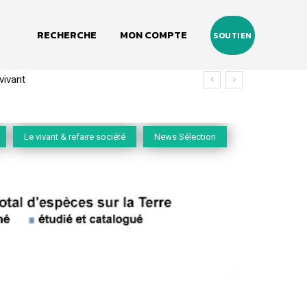
RECHERCHE
MON COMPTE
SOUTIEN
(2020-2026)
Le vivant & refaire société
News Sélection