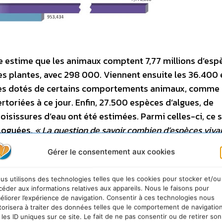
e estime que les animaux comptent 7,77 millions d’esp
les plantes, avec 298 000. Viennent ensuite les 36.400
ires dotés de certains comportements animaux, comme 
toriées à ce jour. Enfin, 27.500 espèces d’algues, de
oisissures d’eau ont été estimées. Parmi celles-ci, ce 
aloguées.
« La question de savoir combien d’espèces viva
s depuis des siècles et cette réponse, couplée à d’autres
Gérer le consentement aux cookies
es espèces, est particulièrement importante car les activi
tinction »
, a expliqué Camilo Mora, des Universités de 
us utilisons des technologies telles que les cookies pour stocker et/ou
al auteur de l’étude. Il souligne ainsi que
« nombre d’e
céder aux informations relatives aux appareils. Nous le faisons pour
connaissions l’existence, leur fonction unique dans l’éc
éliorer l’expérience de navigation. Consentir à ces technologies nous
torisera à traiter des données telles que le comportement de navigatio
 le bien-être des humains »
. Un point d’autant plus impo
 les ID uniques sur ce site. Le fait de ne pas consentir ou de retirer son