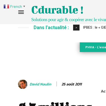
Cdurable !
French
▼
Solutions pour agir & coopérer avec le viva
Dans l'actualité :
Comment le sol
>
PHVA - L'esse
25 août 2011
David Naulin
Ac