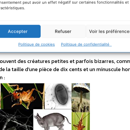
 » établie par l’Union internationale pour la conservati
nsentement peut avoir un effet négatif sur certaines fonctionnalités et
ractéristiques.
veillées dont 19.625 sont menacées d’extinction, relève
e cette communication. Des chiffres qui suggèrent que
nète.
Accepter
Refuser
Voir les préférence
tes
Politique de cookies
Politique de confidentialité
rouvent des créatures petites et parfois bizarres, com
e la taille d’une pièce de dix cents et un minuscule h
n :