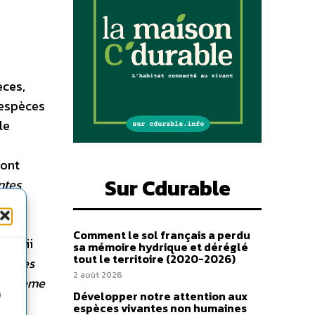
èces,
 espèces
le
sont
Sur Cdurable
ntes
tés
Comment le sol français a perdu
Hawaii
sa mémoire hydrique et déréglé
tout le territoire (2020-2026)
spèces
2 août 2026
osystème
Développer notre attention aux
n
rtant
espèces vivantes non humaines