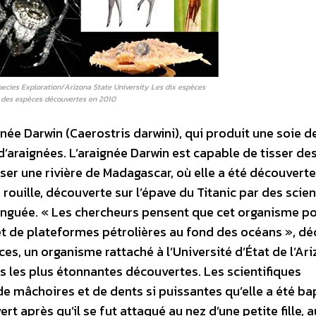
Species Exploration/Arizona State University Les dix espèces
 des espèces découvertes en 2010
née Darwin (Caerostris darwini), qui produit une soie d
’araignées. L’araignée Darwin est capable de tisser des
er une rivière de Madagascar, où elle a été découverte
ouille, découverte sur l’épave du Titanic par des scien
inguée. « Les chercheurs pensent que cet organisme po
 et de plateformes pétrolières au fond des océans », dé
ces, un organisme rattaché à l’Université d’État de l’Ar
s les plus étonnantes découvertes. Les scientifiques
e mâchoires et de dents si puissantes qu’elle a été ba
 après qu’il se fut attaqué au nez d’une petite fille, a