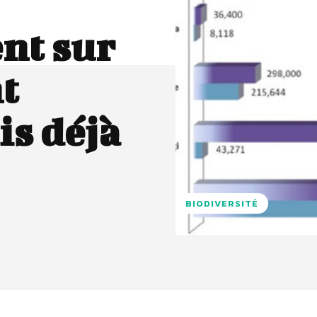
ent sur
t
s déjà
BIODIVERSITÉ