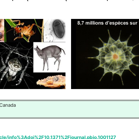
 Canada
icle/info%3Adoi%2F10.1371%2Fjournal.pbio.1001127