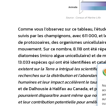
Source : Census of Marine Life
Comme vous l’observez sur ce tableau, l’étud
suivis par les champignons, avec 611 000, et 
de protozoaires, des organismes unicellula
mouvement. Sur ce nombre, 8.118 ont été réper
diatomées (micro algue unicellulaire) et de m
13.033 espèces qui ont été identifiées et cat
existent sur la Terre a intrigué les scientifique
recherches sur la distribution et l’abondance d
humaines et leur impact accélèrent le taux d’ex
No
et de Dalhousie à Halifax au Canada, et princip
ac
pourraient disparaître avant même que nous en 
am
au
et leur contribution potentielle pour améliorer
ou