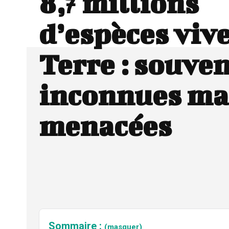
8,7 millions
d’espèces viv
Terre : souven
inconnues mai
menacées
Sommaire :
(masquer)