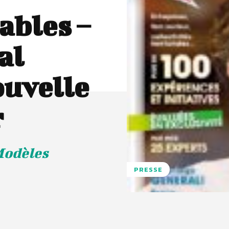
ables –
al
ouvelle
r
Modèles
PRESSE