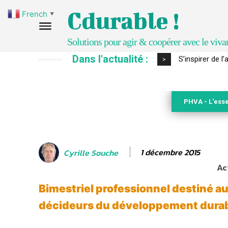
Cdurable !
French
▼
Solutions pour agir & coopérer avec le viva
Dans l'actualité :
S’inspirer de 
>
PHVA - L'esse
1 décembre 2015
Cyrille Souche
Ac
Bimestriel professionnel destiné au
décideurs du développement dura