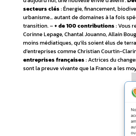
d’aujourd’hui, une nouvelle envie d’avenir.
Déc
secteurs clés
: Énergie, financement, biodiver
urbanisme… autant de domaines à la fois spéci
transition. –
+ de 100 contributions
: Vous r
Corinne Lepage, Chantal Jouanno, Allain Bougr
moins médiatiques, qu’ils soient élus de terr
d’entreprises comme Christian Courtin-Clarin
entreprises françaises
: Actrices du change
sont la preuve vivante que la France a les moy
No
ac
am
au
ou