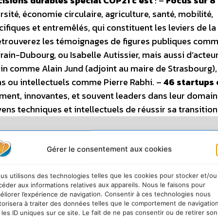
isions durables spécial COP21 c’est
: –
Focus sur 8
sité, économie circulaire, agriculture, santé, mobilité,
fiques et entremêlés, qui constituent les leviers de la
etrouverez les témoignages de figures publiques com
ain-Dubourg, ou Isabelle Autissier, mais aussi d’acteu
ain comme Alain Jund (adjoint au maire de Strasbourg),
s ou intellectuels comme Pierre Rabhi. –
46 startups 
ment, innovantes, et souvent leaders dans leur domaine
ens techniques et intellectuels de réussir sa transition
Gérer le consentement aux cookies
us utilisons des technologies telles que les cookies pour stocker et/ou
céder aux informations relatives aux appareils. Nous le faisons pour
éliorer l’expérience de navigation. Consentir à ces technologies nous
torisera à traiter des données telles que le comportement de navigatio
 les ID uniques sur ce site. Le fait de ne pas consentir ou de retirer son