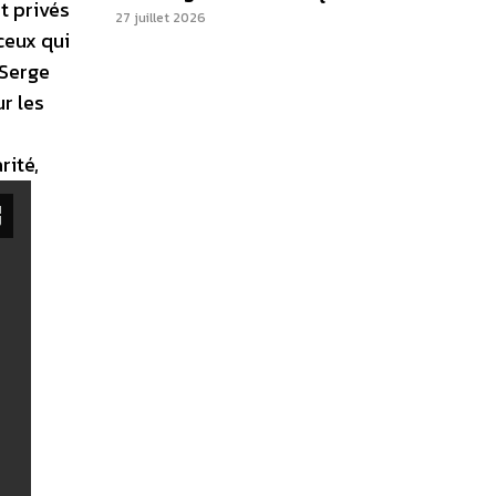
t privés
27 juillet 2026
ceux qui
 Serge
ur les
rité,