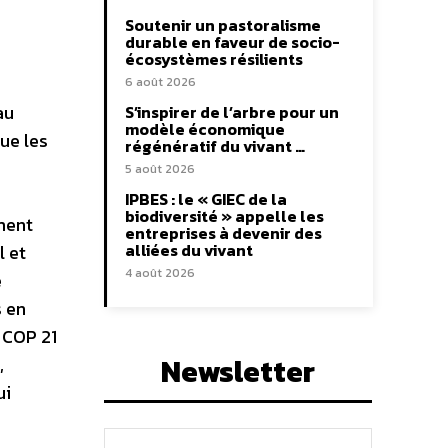
Soutenir un pastoralisme
durable en faveur de socio-
écosystèmes résilients
6 août 2026
au
S’inspirer de l’arbre pour un
modèle économique
ue les
régénératif du vivant …
5 août 2026
IPBES : le « GIEC de la
biodiversité » appelle les
ment
entreprises à devenir des
alliées du vivant
l et
4 août 2026
e
s en
 COP 21
Newsletter
,
ui