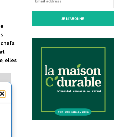
JE M'ABONNE
me
rs
 chefs
et
, elles
n