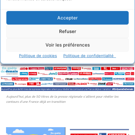
En quête de demain : les chiffres-
clés
Accepter
Plus de 50 médias régionaux associés/16 pages distribués
Refuser
en régions/+ 700 articles et brèves publiés depuis la 1re
édition/± 13 millions d’exemplaires distribués à chaque
Voir les préférences
édition/+350 articles et brèves en ligne relayés à chaque
Politique de cookies
Politique de confidentialité
édition
Aujourd’hui, plus de 50 titres de la presse régionale s’allient pour révéler les
contours d’une France déjà en transition