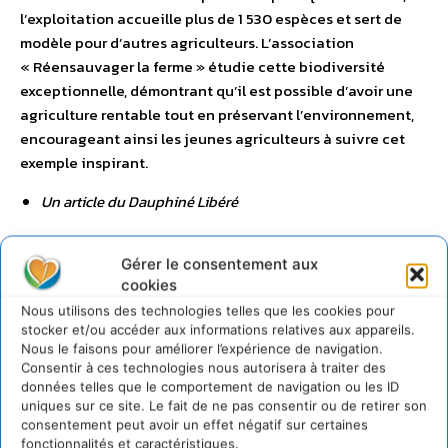
l’exploitation accueille plus de 1 530 espèces et sert de
modèle pour d’autres agriculteurs. L’association
« Réensauvager la ferme » étudie cette biodiversité
exceptionnelle, démontrant qu’il est possible d’avoir une
agriculture rentable tout en préservant l’environnement,
encourageant ainsi les jeunes agriculteurs à suivre cet
exemple inspirant.
Un article du Dauphiné Libéré
“
En quête de demain est un message d’espoir, qui nous
Gérer le consentement aux
rappelle que tous les jours, des femmes et des hommes
cookies
œuvrent déjà, parfois dans l’ombre, à transformer nos
Nous utilisons des technologies telles que les cookies pour
modèles et à en imaginer de nouveaux. Un monde plus
stocker et/ou accéder aux informations relatives aux appareils.
durable, plus résilient et plus juste est à notre portée,
Nous le faisons pour améliorer l’expérience de navigation.
Consentir à ces technologies nous autorisera à traiter des
continuons à essaimer
.” conclut
Christian de Boisredon,
données telles que le comportement de navigation ou les ID
Fondateur et CEO de Sparknews
.
uniques sur ce site. Le fait de ne pas consentir ou de retirer son
consentement peut avoir un effet négatif sur certaines
fonctionnalités et caractéristiques.