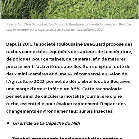
innovation. Christian Lubat, fondateur de BeeGuard, présente le compteur BeeLive,
une innovation qui a reçu un prix au Salon de l’agriculture 2022.
Depuis 2016, la société toulousaine BeeGuard propose des
ruches connectées, équipées de capteurs de température,
de poids et, pour certaines, de caméras, afin de mesurer
précisément l’activité des abeilles. Son compteur doté de
deux mini-caméras et d’une IA, récompensé au Salon de
l’Agriculture 2022, permet de dénombrer les abeilles, avec
une marge d’erreur inférieure à 5%. Cette technologie
permet ainsi de calculer la mortalité journalière d’une
ruche, essentielle pour évaluer rapidement l’impact des
changements environnementaux sur les insectes.
Un article de La Dépêche du Midi
→
Treebal, messagerie locale pour lutter contre «