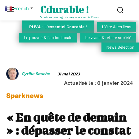
Cdurable !
French
▼
Solutions pour agir & coopérer avec le Vivant
PHVA - L'essentiel Cdurable !
L'être & les liens
Le pouvoir & l'action locale
Le vivant & refaire société
News Sélection
Cyrille Souche
31 mai 2023
Actualisé le :
8 janvier 2024
Sparknews
« En quête de demain
» : dépasser le constat