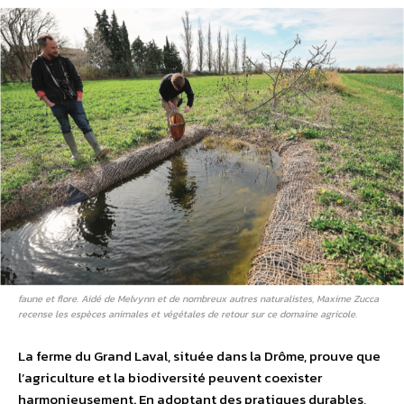
faune et flore. Aidé de Melvynn et de nombreux autres naturalistes, Maxime Zucca
recense les espèces animales et végétales de retour sur ce domaine agricole.
La ferme du Grand Laval, située dans la Drôme, prouve que
l’agriculture et la biodiversité peuvent coexister
harmonieusement. En adoptant des pratiques durables,