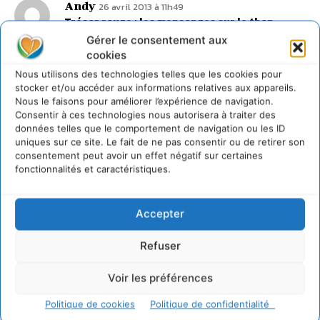
Andy
26 avril 2013 à 11h49
Trésor rouge : les mensonges sur le thon
rouge
Gérer le consentement aux
Je rebondis sur votre sujet de mai 2012, pour vous
cookies
informer que le nouveau magazine OCEAN71 a été
Nous utilisons des technologies telles que les cookies pour
lancé durant ce mois d’avril 2013.
stocker et/ou accéder aux informations relatives aux appareils.
Voici le site internet, à relayer ;O)
Nous le faisons pour améliorer l’expérience de navigation.
http://www.ocean71.com
Consentir à ces technologies nous autorisera à traiter des
Connecter pour laisser un commentaire
données telles que le comportement de navigation ou les ID
uniques sur ce site. Le fait de ne pas consentir ou de retirer son
consentement peut avoir un effet négatif sur certaines
LAISSER UN COMMENTAIRE
fonctionnalités et caractéristiques.
CONNECTER POUR LAISSER UN COMMENTAIRE
Accepter
Refuser
Voir les préférences
Politique de cookies
Politique de confidentialité