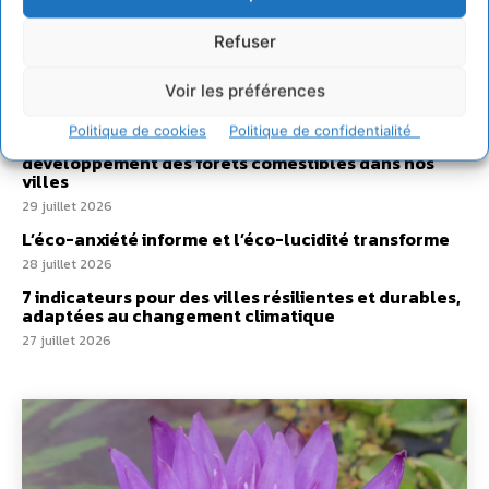
hydrique et déréglé tout le territoire (2020-2026)
2 août 2026
Refuser
Développer notre attention aux espèces vivantes
non humaines avec les communs de Zoepolis
Voir les préférences
30 juillet 2026
Politique de cookies
Politique de confidentialité
Un kit citoyen pour lever les freins au
développement des forêts comestibles dans nos
villes
29 juillet 2026
L’éco-anxiété informe et l’éco-lucidité transforme
28 juillet 2026
7 indicateurs pour des villes résilientes et durables,
adaptées au changement climatique
27 juillet 2026