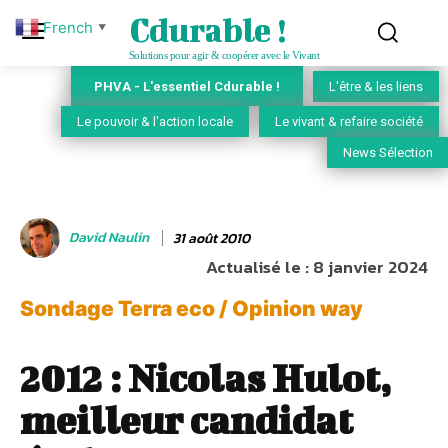
Cdurable !
French
▼
Solutions pour agir & coopérer avec le Vivant
PHVA - L'essentiel Cdurable !
L'être & les liens
Le pouvoir & l'action locale
Le vivant & refaire société
News Sélection
David Naulin
31 août 2010
Actualisé le :
8 janvier 2024
Sondage Terra eco / Opinion way
2012 : Nicolas Hulot,
meilleur candidat