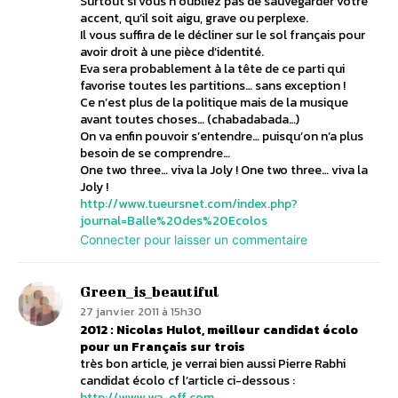
Surtout si vous n’oubliez pas de sauvegarder votre
accent, qu’il soit aigu, grave ou perplexe.
Il vous suffira de le décliner sur le sol français pour
avoir droit à une pièce d’identité.
Eva sera probablement à la tête de ce parti qui
favorise toutes les partitions… sans exception !
Ce n’est plus de la politique mais de la musique
avant toutes choses… (chabadabada…)
On va enfin pouvoir s’entendre… puisqu’on n’a plus
besoin de se comprendre…
One two three… viva la Joly ! One two three… viva la
Joly !
http://www.tueursnet.com/index.php?
journal=Balle%20des%20Ecolos
Connecter pour laisser un commentaire
Green_is_beautiful
27 janvier 2011 à 15h30
2012 : Nicolas Hulot, meilleur candidat écolo
pour un Français sur trois
très bon article, je verrai bien aussi Pierre Rabhi
candidat écolo cf l’article ci-dessous :
http://www.wa-off.com