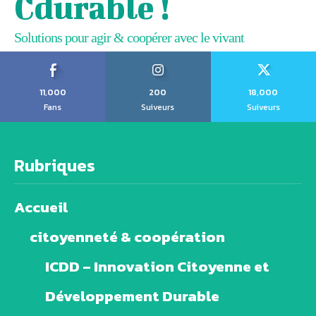
Cdurable !
Solutions pour agir & coopérer avec le vivant
11,000
200
18,000
Fans
Suiveurs
Suiveurs
Rubriques
Accueil
citoyenneté & coopération
ICDD – Innovation Citoyenne et
Développement Durable