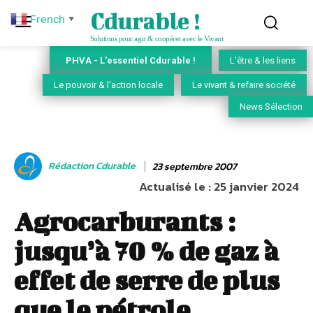
Cdurable !
French
▼
Solutions pour agir & coopérer avec le Vivant
PHVA - L'essentiel Cdurable !
L'être & les liens
Le pouvoir & l'action locale
Le vivant & refaire société
News Sélection
Rédaction Cdurable
23 septembre 2007
Actualisé le :
25 janvier 2024
Agrocarburants :
jusqu’à 70 % de gaz à
effet de serre de plus
que le pétrole