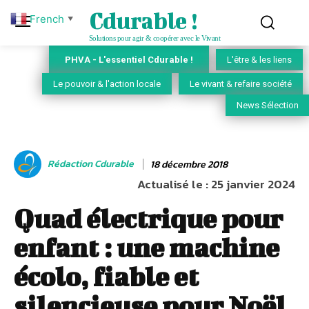
Cdurable !
French
▼
Solutions pour agir & coopérer avec le Vivant
PHVA - L'essentiel Cdurable !
L'être & les liens
Le pouvoir & l'action locale
Le vivant & refaire société
News Sélection
Rédaction Cdurable
18 décembre 2018
Actualisé le :
25 janvier 2024
Quad électrique pour
enfant : une machine
écolo, fiable et
silencieuse pour Noël