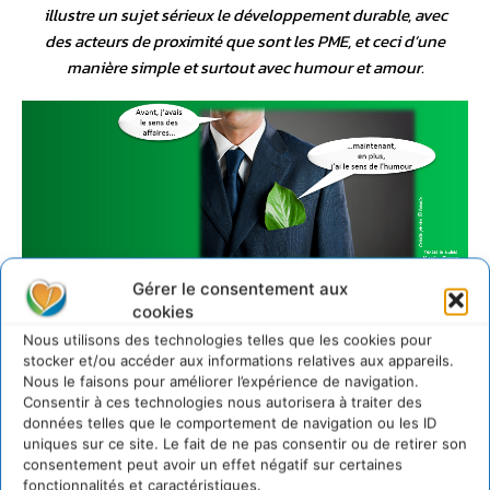
illustre un sujet sérieux le développement durable, avec
des acteurs de proximité que sont les PME, et ceci d’une
manière simple et surtout avec humour et amour.
Gérer le consentement aux
cookies
Qui est Gérard Boivin ?
Nous utilisons des technologies telles que les cookies pour
stocker et/ou accéder aux informations relatives aux appareils.
– Directeur Général du groupe BEL de mai 1996 à mai 2001
Nous le faisons pour améliorer l’expérience de navigation.
Président – Directeur Général du groupe BEL de mai 2001 à
Consentir à ces technologies nous autorisera à traiter des
mai 2009 – Président du Conseil de Surveillance UNIBEL
données telles que le comportement de navigation ou les ID
uniques sur ce site. Le fait de ne pas consentir ou de retirer son
(Sté holding des Fromageries Bel) depuis mai 2009
consentement peut avoir un effet négatif sur certaines
RESPONSABILITÉS DANS DES ORGANISATIONS
fonctionnalités et caractéristiques.