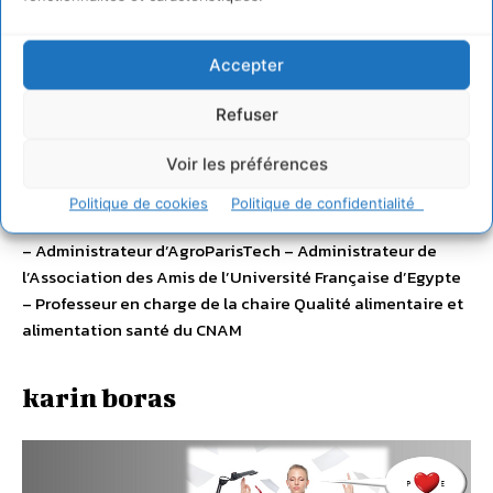
PROFESSIONNELLES
– Président de la Commission
Alimentation santé de l’ANIA – Président des Amis du
Fonds Français Alimentation et Santé – Vice-Président du
Accepter
Comité Stratégique Agroalimentaire de l’AFNOR –
Refuser
Administrateur AFNOR Administrateur de la Fédération
Nationale de I ’Industrie Laitière (FNIL) – Administrateur
Voir les préférences
de l’Agence Nationale de Sécurité Sanitaire (ANSES)
ENSEIGNEMENT
Politique de cookies
Politique de confidentialité
– Administrateur d’AgroParisTech – Administrateur de
l’Association des Amis de l’Université Française d’Egypte
– Professeur en charge de la chaire Qualité alimentaire et
alimentation santé du CNAM
karin boras