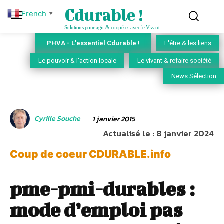
Cdurable !
French
▼
Solutions pour agir & coopérer avec le Vivant
PHVA - L'essentiel Cdurable !
L'être & les liens
Le pouvoir & l'action locale
Le vivant & refaire société
News Sélection
Cyrille Souche
1 janvier 2015
Actualisé le :
8 janvier 2024
Coup de coeur CDURABLE.info
pme-pmi-durables :
mode d’emploi pas