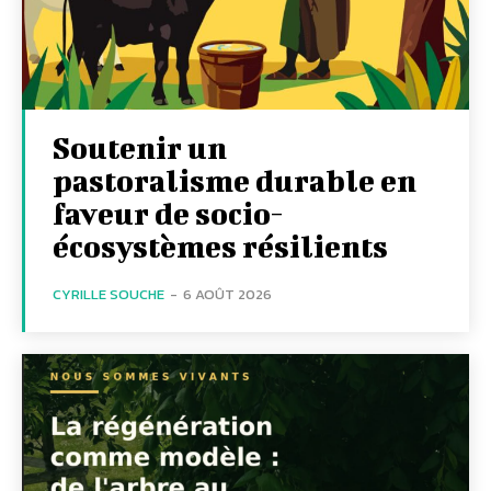
Soutenir un
pastoralisme durable en
faveur de socio-
écosystèmes résilients
CYRILLE SOUCHE
-
6 AOÛT 2026