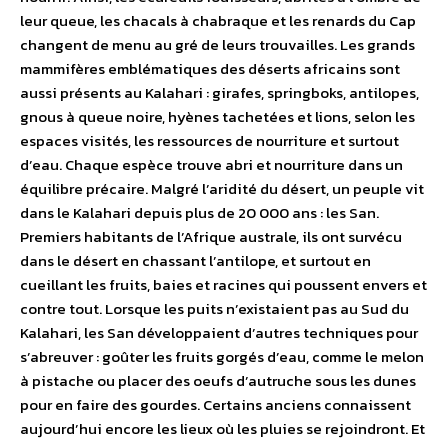
leur queue, les chacals à chabraque et les renards du Cap
changent de menu au gré de leurs trouvailles. Les grands
mammifères emblématiques des déserts africains sont
aussi présents au Kalahari : girafes, springboks, antilopes,
gnous à queue noire, hyènes tachetées et lions, selon les
espaces visités, les ressources de nourriture et surtout
d’eau. Chaque espèce trouve abri et nourriture dans un
équilibre précaire. Malgré l’aridité du désert, un peuple vit
dans le Kalahari depuis plus de 20 000 ans : les San.
Premiers habitants de l’Afrique australe, ils ont survécu
dans le désert en chassant l’antilope, et surtout en
cueillant les fruits, baies et racines qui poussent envers et
contre tout. Lorsque les puits n’existaient pas au Sud du
Kalahari, les San développaient d’autres techniques pour
s’abreuver : goûter les fruits gorgés d’eau, comme le melon
à pistache ou placer des oeufs d’autruche sous les dunes
pour en faire des gourdes. Certains anciens connaissent
aujourd’hui encore les lieux où les pluies se rejoindront. Et