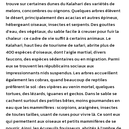
trouve sur certaines dunes du Kalahari des variétés de
melons, concombres ou oignons. Quelques arbres élèvent
le désert, principalement des acacias et autres épineux,
hébergeant oiseaux, insectes et serpents. Des gouttes
d’eau, des végétaux, du sable facile à creuser pour fuir la
chaleur : ce cadre de vie suffit à certains animaux. Le
Kalahari, haut lieu de tourisme de safari, abrite plus de
400 espèces d’oiseaux, dont l’aigle martial, divers
faucons, des espèces sédentaires ou en migration. Parmi
eux se trouvent les républicains sociaux aux
impressionnants nids suspendus. Les arbres accueillent
également les cobras, quand beaucoup de reptiles
préfèrent le sol : des vipères au venin mortel, quelques
tortues, des lézards, iguanes et geckos. Dans le sable se
cachent surtout des petites bêtes, moins gourmandes en
eau que les mammifères : scorpions, araignées, insectes
de toutes tailles, usant de ruses pour vivre là. Ce sont eux
qui permettent aux oiseaux et petits mammifères de se
nourrir. Ainsi, les écureuils fouisseurs, abrités à l’ombre de