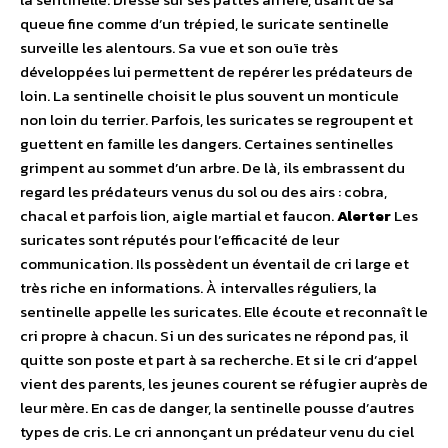
queue fine comme d’un trépied, le suricate sentinelle
surveille les alentours. Sa vue et son ouïe très
développées lui permettent de repérer les prédateurs de
loin. La sentinelle choisit le plus souvent un monticule
non loin du terrier. Parfois, les suricates se regroupent et
guettent en famille les dangers. Certaines sentinelles
grimpent au sommet d’un arbre. De là, ils embrassent du
regard les prédateurs venus du sol ou des airs : cobra,
chacal et parfois lion, aigle martial et faucon.
Alerter
Les
suricates sont réputés pour l’efficacité de leur
communication. Ils possèdent un éventail de cri large et
très riche en informations. À intervalles réguliers, la
sentinelle appelle les suricates. Elle écoute et reconnaît le
cri propre à chacun. Si un des suricates ne répond pas, il
quitte son poste et part à sa recherche. Et si le cri d’appel
vient des parents, les jeunes courent se réfugier auprès de
leur mère. En cas de danger, la sentinelle pousse d’autres
types de cris. Le cri annonçant un prédateur venu du ciel