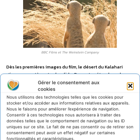
BBC Films et The Weinstein Company
Dès les premières images du film, le désert du Kalahari
s’impose, austère et splendide. De vastes étendues de
sable brun, une végétation épineuse, quelques arbres
Gérer le consentement aux
dressés dans cette immensité, et ça et là, miracles de la
cookies
vie, des animaux affrontant le désert. Situé au sud de
Nous utilisons des technologies telles que les cookies pour
stocker et/ou accéder aux informations relatives aux appareils.
l’Afrique, le Kalahari recouvre une large partie du
Nous le faisons pour améliorer l’expérience de navigation.
Botswana, un tiers de la Namibie et l’extrémité nord de
Consentir à ces technologies nous autorisera à traiter des
l’Afrique du Sud. Sur plus de 500 000 km², il offre des
données telles que le comportement de navigation ou les ID
paysages variés, plus ou moins désertiques, plus ou moins
uniques sur ce site. Le fait de ne pas consentir ou de retirer son
consentement peut avoir un effet négatif sur certaines
vallonnés. Les dunes de sable passent du rouge au brun et
fonctionnalités et caractéristiques.