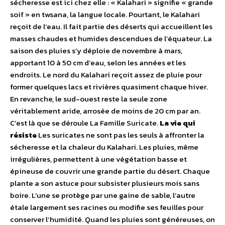
sécheresse est ici chez elle : « Kalahari » signifie « grande
soif » en twsana, la langue locale. Pourtant, le Kalahari
reçoit de l’eau. Il fait partie des déserts qui accueillent les
masses chaudes et humides descendues de l’équateur. La
saison des pluies s’y déploie de novembre à mars,
apportant 10 à 50 cm d’eau, selon les années et les
endroits. Le nord du Kalahari reçoit assez de pluie pour
former quelques lacs et rivières quasiment chaque hiver.
En revanche, le sud-ouest reste la seule zone
véritablement aride, arrosée de moins de 20 cm par an.
C’est là que se déroule La Famille Suricate.
La vie qui
résiste
Les suricates ne sont pas les seuls à affronter la
sécheresse et la chaleur du Kalahari. Les pluies, même
irrégulières, permettent à une végétation basse et
épineuse de couvrir une grande partie du désert. Chaque
plante a son astuce pour subsister plusieurs mois sans
boire. L’une se protège par une gaine de sable, l’autre
étale largement ses racines ou modifie ses feuilles pour
conserver l’humidité. Quand les pluies sont généreuses, on