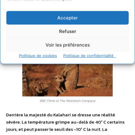
au blanc. L’aridité du désert ne parvient pas à éteindre la
beauté de la nature. Le soleil fait de la peinture sur ces
étendues vierges : à la douce lumière de l’aube succède
Accepter
l’éclat cru du zénith, qui laisse sa place, chaque soir, à un
bain de couleurs orangées.
Un milieu hostile
Refuser
Voir les préférences
Politique de cookies
Politique de confidentialité
BBC Films et The Weinstein Company
Derrière la majesté du Kalahari se dresse une réalité
sévère. La température grimpe au-delà de 40° C certains
jours, et peut passer le seuil des -10° C la nuit. La