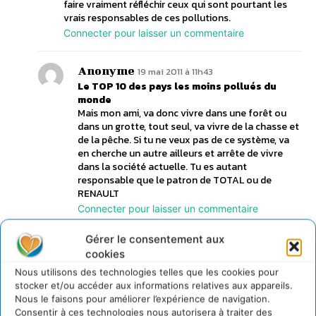
faire vraiment réfléchir ceux qui sont pourtant les
vrais responsables de ces pollutions.
Connecter pour laisser un commentaire
Anonyme
19 mai 2011 à 11h43
Le TOP 10 des pays les moins pollués du
monde
Mais mon ami, va donc vivre dans une forêt ou
dans un grotte, tout seul, va vivre de la chasse et
de la pêche. Si tu ne veux pas de ce système, va
en cherche un autre ailleurs et arrête de vivre
dans la société actuelle. Tu es autant
responsable que le patron de TOTAL ou de
RENAULT
Connecter pour laisser un commentaire
Gérer le consentement aux
Anonyme
30 avril 2013 à 23h39
cookies
Le TOP 10 des pays les moins pollués du
Nous utilisons des technologies telles que les cookies pour
monde
stocker et/ou accéder aux informations relatives aux appareils.
Pourquoi on ne Figure pas Haiti parmis les 10 pays
Nous le faisons pour améliorer l’expérience de navigation.
les moins pollues?
Consentir à ces technologies nous autorisera à traiter des