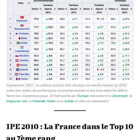
Classement 2022 : Le tableau suivant liste les pays du monde classés en 2022
selon leur indice de performance environnementale et les trois objectifs définis.
Parmi les 24 premiers pays, 23 font partie de l’
Europe
, notamment le
Danemark
, le
Royaume-Uni
, la
Finlande
,
Malte
et la
Suède
en tête du classement.
IPE 2010 : La France dans le Top 10
au 7ème rang