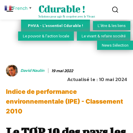
Cdurable !
French
▼
Solutions pour agir & coopérer avec le Vivant
PHVA - L'essentiel Cdurable !
L'être & les liens
Le pouvoir & l'action locale
Le vivant & refaire société
News Sélection
David Naulin
19 mai 2022
Actualisé le :
10 mai 2024
Indice de performance
environnementale (IPE) - Classement
2010
Le TOP 10 des pays les