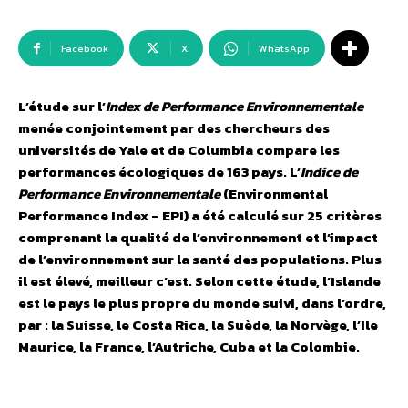
Facebook
X
WhatsApp
L’étude sur l’
Index de Performance Environnementale
menée conjointement par des chercheurs des
universités de Yale et de Columbia compare les
performances écologiques de 163 pays. L’
Indice de
Performance Environnementale
(Environmental
Performance Index – EPI) a été calculé sur 25 critères
comprenant la qualité de l’environnement et l’impact
de l’environnement sur la santé des populations. Plus
il est élevé, meilleur c’est. Selon cette étude, l’Islande
est le pays le plus propre du monde suivi, dans l’ordre,
par : la Suisse, le Costa Rica, la Suède, la Norvège, l’Ile
Maurice, la France, l’Autriche, Cuba et la Colombie.