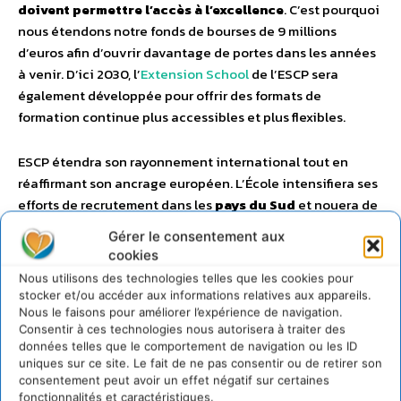
doivent permettre l’accès à l’excellence
. C’est pourquoi
nous étendons notre fonds de bourses de 9 millions
d’euros afin d’ouvrir davantage de portes dans les années
à venir. D’ici 2030, l’
Extension School
de l’ESCP sera
également développée pour offrir des formats de
formation continue plus accessibles et plus flexibles.
ESCP étendra son rayonnement international tout en
réaffirmant son ancrage européen. L’École intensifiera ses
efforts de recrutement dans les
pays du Sud
et nouera de
nouvelles alliances académiques
avec des institutions
Gérer le consentement aux
de premier plan
en innovation et entrepreneuriat
.
cookies
Nous utilisons des technologies telles que les cookies pour
Cette dynamique sera soutenue par un investissement de
stocker et/ou accéder aux informations relatives aux appareils.
320 millions d’euros
, destiné à transformer les campus de
Nous le faisons pour améliorer l’expérience de navigation.
Consentir à ces technologies nous autorisera à traiter des
ESCP en écosystèmes tournés vers l’avenir.
données telles que le comportement de navigation ou les ID
uniques sur ce site. Le fait de ne pas consentir ou de retirer son
Au cœur de cette ambition se trouve la synergie entre les
consentement peut avoir un effet négatif sur certaines
fonctionnalités et caractéristiques.