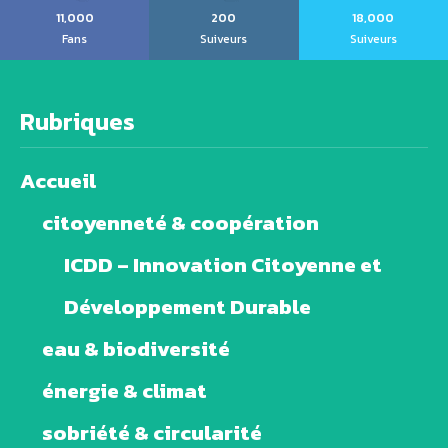
11,000
200
18,000
Fans
Suiveurs
Suiveurs
Rubriques
Accueil
citoyenneté & coopération
ICDD – Innovation Citoyenne et
Développement Durable
eau & biodiversité
énergie & climat
sobriété & circularité