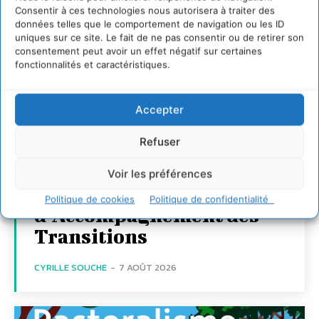
Consentir à ces technologies nous autorisera à traiter des
données telles que le comportement de navigation ou les ID
uniques sur ce site. Le fait de ne pas consentir ou de retirer son
consentement peut avoir un effet négatif sur certaines
fonctionnalités et caractéristiques.
Transformer les
Accepter
territoires par le
Refuser
dialogue et la
coopération avec un
Voir les préférences
Commun
Politique de cookies
Politique de confidentialité
d’Accompagnement des
Transitions
CYRILLE SOUCHE
-
7 AOÛT 2026