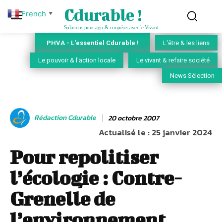
Cdurable !
French
▼
Solutions pour agir & coopérer avec le Vivant
PHVA - L'essentiel Cdurable !
L'être & les liens
Le pouvoir & l'action locale
Le vivant & refaire société
News Sélection
Rédaction Cdurable
20 octobre 2007
Actualisé le :
25 janvier 2024
Pour repolitiser
l’écologie : Contre-
Grenelle de
l’environnement