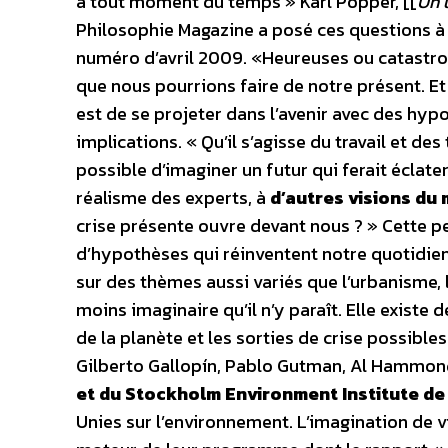
à tout moment du temps » Karl Popper, [[
Un 
Philosophie Magazine a posé ces questions à 
numéro d’avril 2009. «Heureuses ou catastro
que nous pourrions faire de notre présent. Et
est de se projeter dans l’avenir avec des hyp
implications. « Qu’il s’agisse du travail et d
possible d’imaginer un futur qui ferait éclat
réalisme des experts, à
d’autres visions du
crise présente ouvre devant nous ? » Cette p
d’hypothèses qui réinventent notre quotidie
sur des thèmes aussi variés que l’urbanisme,
moins imaginaire qu’il n’y paraît. Elle existe d
de la planète et les sorties de crise possibles
Gilberto Gallopín, Pablo Gutman, Al Hammond
et du Stockholm Environment Institute d
Unies sur l’environnement. L’imagination de v