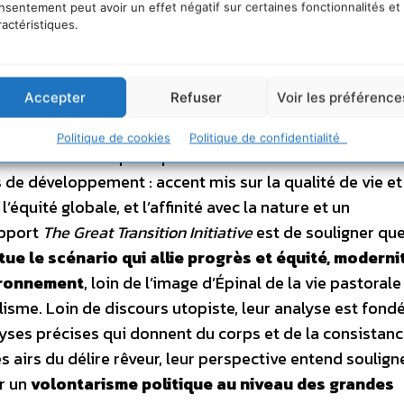
nsentement peut avoir un effet négatif sur certaines fonctionnalités et
ractéristiques.
ngement, les forces et valeurs actuelles persistent. Le
les crises sociales, économiques et environnementales 
al fondamental mais indésirable; Echec du monde
Accepter
Refuser
Voir les préférence
es s’amplifient et paralysent les institutions convention
ransitions
: Changement social fondamental et positif 
Politique de cookies
Politique de confidentialité
entales et des principes directeurs de nos sociétés. 
de développement : accent mis sur la qualité de vie et
l’équité globale, et l’affinité avec la nature et un
apport
The Great Transition Initiative
est de souligner qu
ue le scénario qui allie progrès et équité, moderni
vironnement
, loin de l’image d’Épinal de la vie pastorale
sme. Loin de discours utopiste, leur analyse est fond
ses précises qui donnent du corps et de la consistanc
es airs du délire rêveur, leur perspective entend souligne
ur un
volontarisme politique au niveau des grandes