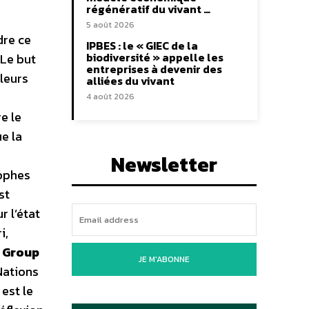
régénératif du vivant …
5 août 2026
dre ce
IPBES : le « GIEC de la
biodiversité » appelle les
 Le but
entreprises à devenir des
 leurs
alliées du vivant
4 août 2026
e le
ue la
Newsletter
sophes
st
r l’état
i,
o Group
JE M'ABONNE
Nations
est le