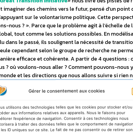
Great Transition Initiative
» nous livre des pistes de r
nt imaginer des chemins vers le futur, pensé d’un point
’appuyant sur le volontarisme politique. Cette perspect
s-nous ? ». Parce que le problème agit à l’échelle de 
lobal, tout comme les solutions possibles. En modélisa
u dans le passé, ils soulignent la nécessité de transitio
 seule cependant selon le groupe de recherche ne perm
anière efficace et cohérente. A partir de 4 questions : 
us ? où voulons-nous aller ? Comment pouvons-nous 
monde et les directions que nous allons suivre si rien 
rtée de prendre. Ils établissent trois divers futures po
a contintuité, la « barbarisation » présentant un cha
Gérer le consentement aux cookies
 « grandes transitions », synonymes de changements pr
, soit un total de 6 scénarii.
us utilisons des technologies telles que les cookies pour stocker et/ou
céder aux informations relatives aux appareils. Nous le faisons pour
éliorer l’expérience de navigation. Consentir à ces technologies nous
torisera à traiter des données telles que le comportement de navigatio
 headed ?)
 les ID uniques sur ce site. Le fait de ne pas consentir ou de retirer son