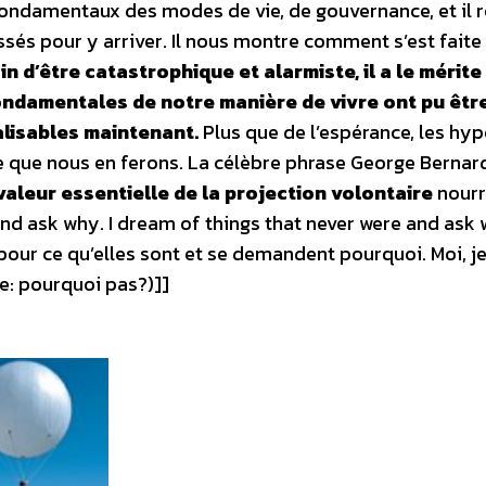
ndamentaux des modes de vie, de gouvernance, et il r
ssés pour y arriver. Il nous montre comment s’est faite
in d’être catastrophique et alarmiste, il a le mérite
fondamentales de notre manière de vivre ont pu êtr
éalisables maintenant.
Plus que de l’espérance, les hy
 ce que nous en ferons. La célèbre phrase George Berna
valeur essentielle de la projection volontaire
nourr
and ask why. I dream of things that never were and ask
pour ce qu’elles sont et se demandent pourquoi. Moi, je
e: pourquoi pas?)]]