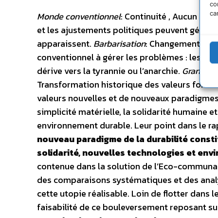
co
ca
Monde conventionnel
: Continuité , Aucun cha
et les ajustements politiques peuvent gérer 
apparaissent.
Barbarisation
: Changement soci
conventionnel à gérer les problèmes : les cris
dérive vers la tyrannie ou l’anarchie.
Grandes T
Transformation historique des valeurs fondam
valeurs nouvelles et de nouveaux paradigmes 
simplicité matérielle, la solidarité humaine et 
environnement durable. Leur point dans le r
nouveau paradigme de la durabilité constit
solidarité, nouvelles technologies et en
contenue dans la solution de l’Eco-communali
des comparaisons systématiques et des analy
cette utopie réalisable. Loin de flotter dans l
faisabilité de ce bouleversement reposant s