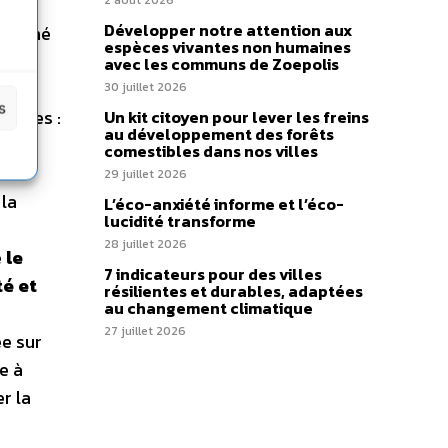
2 août 2026
Développer notre attention aux
 marché
espèces vivantes non humaines
qui
avec les communs de Zoepolis
30 juillet 2026
s
nelles :
Un kit citoyen pour lever les freins
au développement des forêts
:
comestibles dans nos villes
Des
29 juillet 2026
 la
L’éco-anxiété informe et l’éco-
lucidité transforme
28 juillet 2026
e
le
7 indicateurs pour des villes
té et
résilientes et durables, adaptées
au changement climatique
27 juillet 2026
ée sur
e à
r la