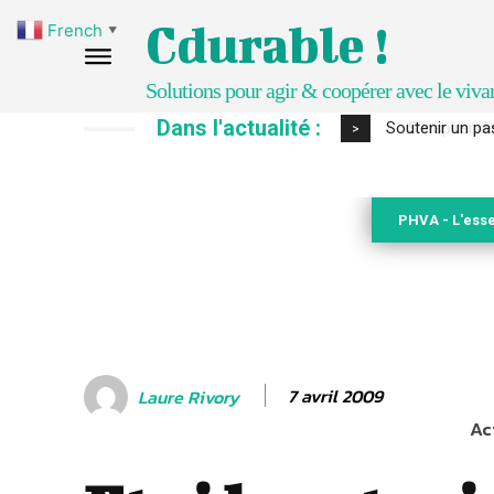
Cdurable !
French
▼
Solutions pour agir & coopérer avec le viva
Dans l'actualité :
S’inspirer de 
>
PHVA - L'esse
7 avril 2009
Laure Rivory
Ac