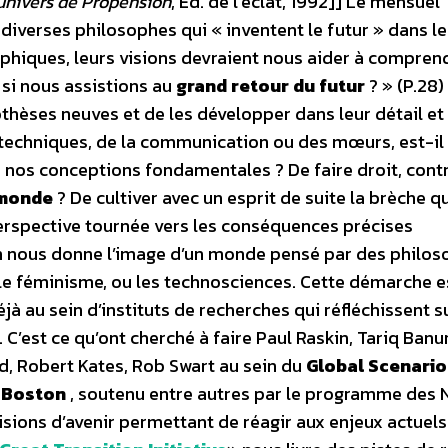
univers de Propension
, Ed. de l’éclat, 1992]] Le mensuel
diverses philosophes qui « inventent le futur » dans le
phiques, leurs visions devraient nous aider à compren
 si nous assistions au
grand retour du futur
? » (P.28)
othèses neuves et de les développer dans leur détail et
es techniques, de la communication ou des mœurs, est-il
er nos conceptions fondamentales ? De faire droit, contr
 monde
? De cultiver avec un esprit de suite la brèche q
erspective tournée vers les conséquences précises
n nous donne l’image d’un monde pensé par des philo
 le féminisme, ou les technosciences. Cette démarche e
éjà au sein d’instituts de recherches qui réfléchissent su
. C’est ce qu’ont cherché à faire Paul Raskin, Tariq Banur
, Robert Kates, Rob Swart au sein du
Global Scenari
e Boston
, soutenu entre autres par le programme des 
isions d’avenir permettant de réagir aux enjeux actuels 