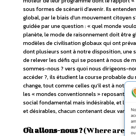
moteur de leur programme dont le rapport «
sous formes de scénarii d’avenir. Ils entende
global, par le biais d’un mouvement citoyen s
guidée par une question : « quel monde voulon
planète, le mode de raisonnement doit être g
modèles de civilisation globaux qui ont préval
dont plusieurs sont à notre disposition, une
de relever les défis qui se posent à nous de m
sommes-nous ? vers quoi nous dirigeons-no
accéder ?, ils étudient la course probable du 
change, tout comme celles qu’il est à notre po
les « mondes conventionnels » reposant sur l
social fondamental mais indésirable, et les
et désirables, chacun contenant deux variantes
No
ac
am
au
Où allons-nous ?
(Where are we
ou