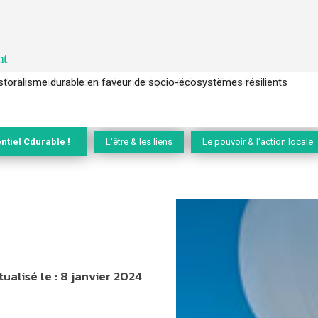
nt
l’arbre pour un modèle économique régénératif du vivant …
ntiel Cdurable !
L'être & les liens
Le pouvoir & l'action locale
tualisé le :
8 janvier 2024