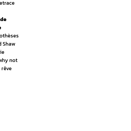
etrace
 de
e
pothèses
rd Shaw
ie
 why not
 rêve