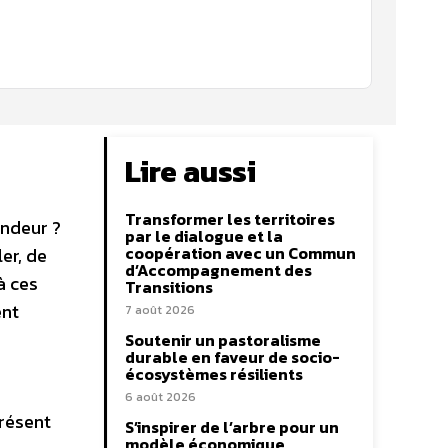
Lire aussi
Transformer les territoires
ondeur ?
par le dialogue et la
coopération avec un Commun
er, de
d’Accompagnement des
à ces
Transitions
ent
7 août 2026
Soutenir un pastoralisme
durable en faveur de socio-
écosystèmes résilients
6 août 2026
présent
S’inspirer de l’arbre pour un
modèle économique