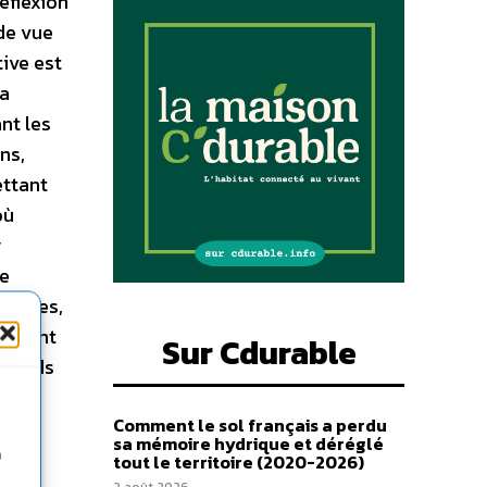
éflexion
 de vue
ive est
la
nt les
ns,
ettant
où
y
ne
ssibles,
ngement
Sur Cdurable
ofonds
Comment le sol français a perdu
sa mémoire hydrique et déréglé
n
tout le territoire (2020-2026)