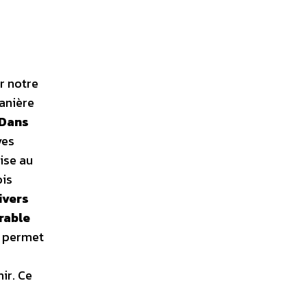
r notre
manière
Dans
ves
ise au
ois
ivers
rable
s permet
ir. Ce