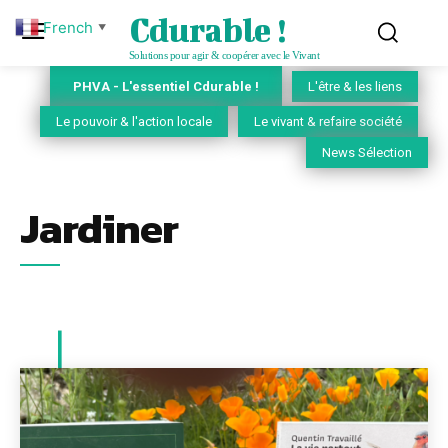
Cdurable !
French
▼
Solutions pour agir & coopérer avec le Vivant
PHVA - L'essentiel Cdurable !
L'être & les liens
Le pouvoir & l'action locale
Le vivant & refaire société
News Sélection
Jardiner