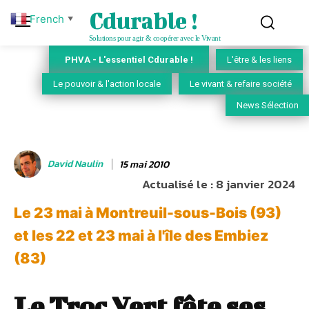
Cdurable !
French
▼
Solutions pour agir & coopérer avec le Vivant
PHVA - L'essentiel Cdurable !
L'être & les liens
Le pouvoir & l'action locale
Le vivant & refaire société
News Sélection
David Naulin
15 mai 2010
Actualisé le :
8 janvier 2024
Le 23 mai à Montreuil-sous-Bois (93)
et les 22 et 23 mai à l'île des Embiez
(83)
Le Troc Vert fête ses