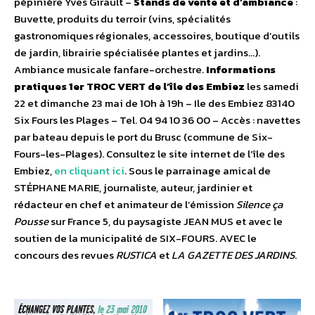
pépinière Yves Girault –
Stands de vente et d’ambiance
:
Buvette, produits du terroir (vins, spécialités
gastronomiques régionales, accessoires, boutique d’outils
de jardin, librairie spécialisée plantes et jardins…).
Ambiance musicale fanfare-orchestre.
Informations
pratiques
1er TROC VERT de l’île des Embiez
les samedi
22 et dimanche 23 mai de 10h à 19h – Ile des Embiez 83140
Six Fours les Plages – Tel. 04 94 10 36 00 – Accès : navettes
par bateau depuis le port du Brusc (commune de Six-
Fours-les-Plages). Consultez le site internet de l’île des
Embiez,
en cliquant ici
. Sous le parrainage amical de
STÉPHANE MARIE, journaliste, auteur, jardinier et
rédacteur en chef et animateur de l’émission
Silence ça
Pousse
sur France 5, du paysagiste JEAN MUS et avec le
soutien de la municipalité de SIX-FOURS. AVEC le
concours des revues
RUSTICA
et
LA GAZETTE DES JARDINS
.