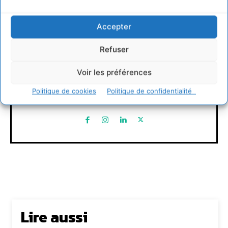
Accepter
Refuser
David Naulin
Voir les préférences
https://cdurable.info
Politique de cookies
Politique de confidentialité
Journaliste de solutions écologiques et sociales en
Occitanie.
Lire aussi