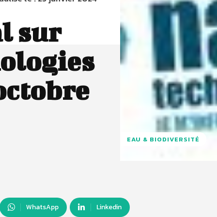
l sur
ologies
 octobre
EAU & BIODIVERSITÉ
WhatsApp
Linkedin