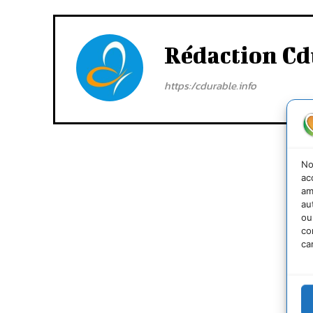
Rédaction Cd
https:/cdurable.info
No
ac
am
au
ou
co
ca