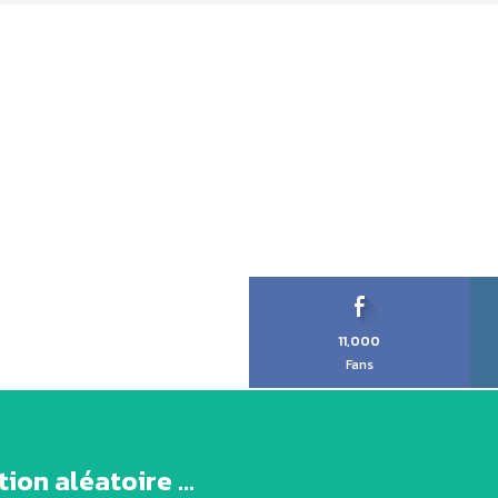
11,000
Fans
ion aléatoire ...