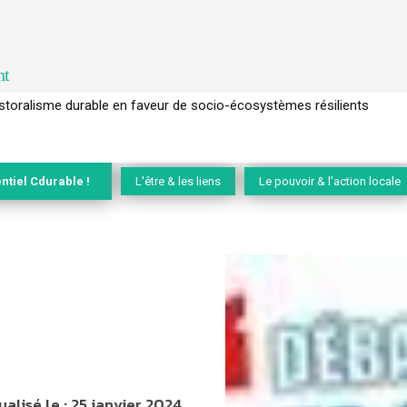
nt
l’arbre pour un modèle économique régénératif du vivant …
ntiel Cdurable !
L'être & les liens
Le pouvoir & l'action locale
ualisé le :
25 janvier 2024