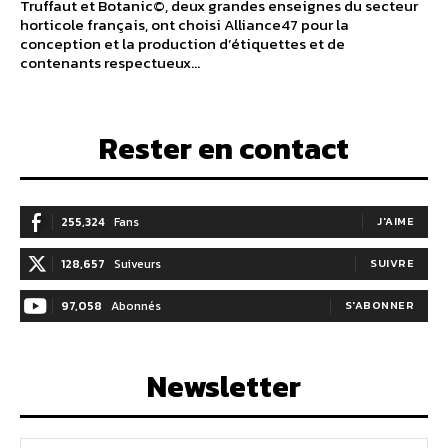
Truffaut et Botanic©, deux grandes enseignes du secteur
horticole français, ont choisi Alliance47 pour la
conception et la production d’étiquettes et de
contenants respectueux...
Rester en contact
255,324
Fans
J'AIME
128,657
Suiveurs
SUIVRE
97,058
Abonnés
S'ABONNER
Newsletter