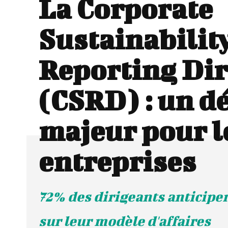
La Corporate
Sustainabilit
Reporting Dir
(CSRD) : un dé
majeur pour l
entreprises
72% des dirigeants anticipe
sur leur modèle d'affaires