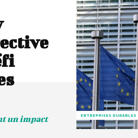
y
ective
fi
es
ENTREPRISES DURABLES
nt un impact