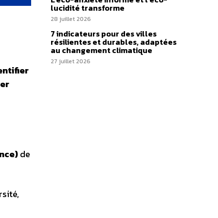
lucidité transforme
28 juillet 2026
7 indicateurs pour des villes
résilientes et durables, adaptées
au changement climatique
27 juillet 2026
entifier
er
nce)
de
sité,