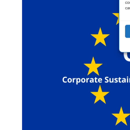
co
ca