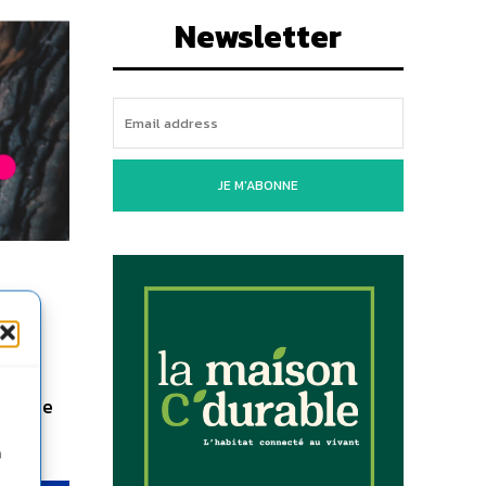
Newsletter
JE M'ABONNE
ng
oncerne
n