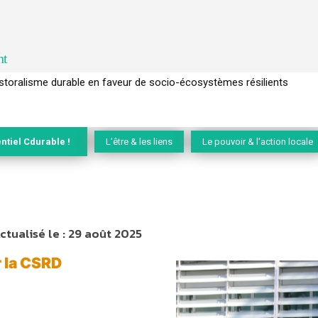
nt
l’arbre pour un modèle économique régénératif du vivant …
ntiel Cdurable !
L'être & les liens
Le pouvoir & l'action locale
ctualisé le :
29 août 2025
r la CSRD