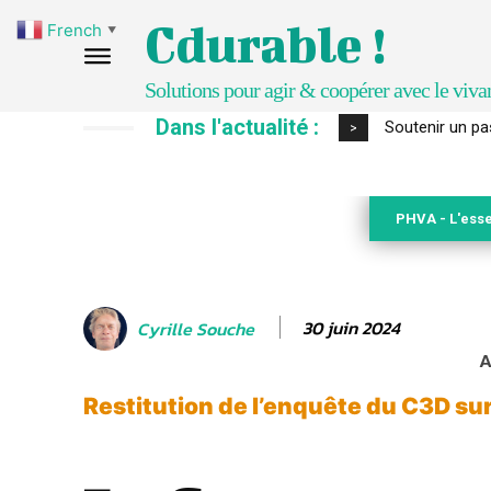
Cdurable !
French
▼
Solutions pour agir & coopérer avec le viva
Dans l'actualité :
S’inspirer de 
>
PHVA - L'esse
30 juin 2024
Cyrille Souche
A
Restitution de l’enquête du C3D su