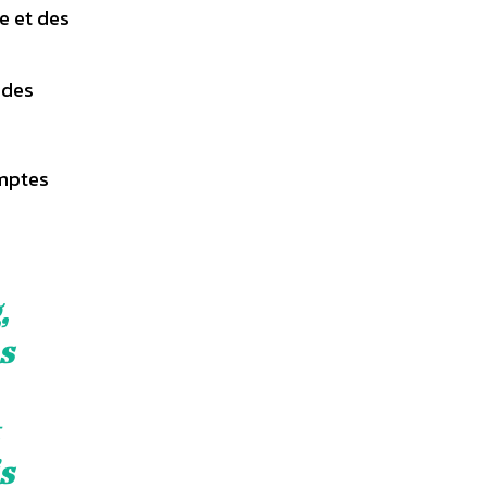
e et des
 des
omptes
,
s
s