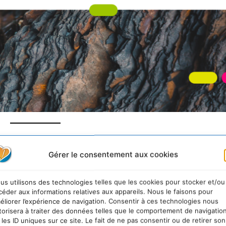
Gérer le consentement aux cookies
ctive européenne Corporate Sustainability Reporti
us utilisons des technologies telles que les cookies pour stocker et/ou
et obligations de reporting extra-financier
. Elle c
céder aux informations relatives aux appareils. Nous le faisons pour
 bourse.
éliorer l’expérience de navigation. Consentir à ces technologies nous
torisera à traiter des données telles que le comportement de navigatio
 les ID uniques sur ce site. Le fait de ne pas consentir ou de retirer son