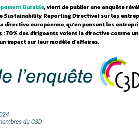
ppement Durable
, vient de publier une enquête révé
e Sustainability Reporting Directive) sur les entre
la directive européenne, qu’en pensent les entrepr
s : 70% des dirigeants voient la directive comme un
n impact sur leur modèle d’affaires.