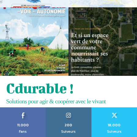
Cdurable !
Solutions pour agir & coopérer avec le vivant
11,000
200
18,000
Fans
Suiveurs
Suiveurs