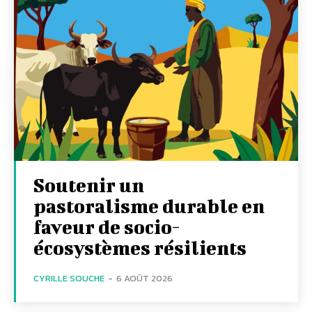
Soutenir un
pastoralisme durable en
faveur de socio-
écosystèmes résilients
CYRILLE SOUCHE
-
6 AOÛT 2026