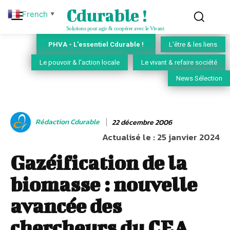
Cdurable !
French
▼
Solutions pour agir & coopérer avec le Vivant
PHVA - L'essentiel Cdurable !
L'être & les liens
Le pouvoir & l'action locale
Le vivant & refaire société
News Sélection
Rédaction Cdurable
22 décembre 2006
Actualisé le :
25 janvier 2024
Gazéification de la
biomasse : nouvelle
avancée des
chercheurs du CEA