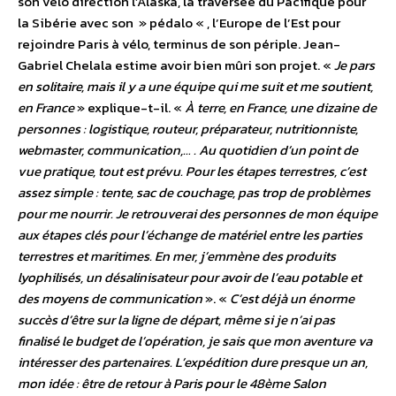
son vélo direction l’Alaska, la traversée du Pacifique pour
la Sibérie avec son » pédalo « , l’Europe de l’Est pour
rejoindre Paris à vélo, terminus de son périple. Jean-
Gabriel Chelala estime avoir bien mûri son projet. «
Je pars
en solitaire, mais il y a une équipe qui me suit et me soutient,
en France
» explique-t-il. «
À terre, en France, une dizaine de
personnes : logistique, routeur, préparateur, nutritionniste,
webmaster, communication,… . Au quotidien d’un point de
vue pratique, tout est prévu. Pour les étapes terrestres, c’est
assez simple : tente, sac de couchage, pas trop de problèmes
pour me nourrir. Je retrouverai des personnes de mon équipe
aux étapes clés pour l’échange de matériel entre les parties
terrestres et maritimes. En mer, j’emmène des produits
lyophilisés, un désalinisateur pour avoir de l’eau potable et
des moyens de communication
». «
C’est déjà un énorme
succès d’être sur la ligne de départ, même si je n’ai pas
finalisé le budget de l’opération, je sais que mon aventure va
intéresser des partenaires. L’expédition dure presque un an,
mon idée : être de retour à Paris pour le 48ème Salon