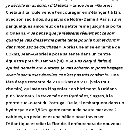
je décolle en direction d’Orléans
» lance Jean-Gabriel
Chelala à la foule venue l’encourager, en s’élançant à 12h,
avec son sac à dos, du parvis de Notre-Dame à Paris, suivi
par quelques amoureux de la petite reine jusqu’à la porte
d’Orléans. «
Je pense que je réaliserai réellement ce soir
quand je vais dresser ma petite tente pour la nuit et dormir
dans mon sac de couchage
». Après une mise en jambe de
60kms, Jean-Gabriel a posé sa tente dans un centre
équestre près d’Etampes (91). «
Je suis claqué, fatigué,
épuisé, demain aux aurores, je vais acheter un porte bagages.
Avec le sac sur les épaules, ce n’est pas très confort !
». Une
1ère étape terrestre de 2.000 kms en VTC (vélo tout
chemin), qui mènera l’ingénieur en bâtiment, à Orléans,
puis Bordeaux, la traversée des Pyrénées, Sagres, à la
pointe sud-ouest du Portugal. De là, il embarquera dans un
hydrocycle de 7,50m, genre rameur de haute mer avec 2
cabines, un pédalier et une hélice, pour traverser
l’Atlantique et relier la Floride. Il enfourchera de nouveau