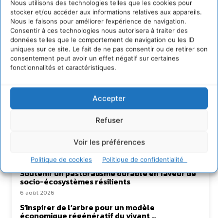
au service de la régénération du vivant.
Nous utilisons des technologies telles que les cookies pour
stocker et/ou accéder aux informations relatives aux appareils.
Nous le faisons pour améliorer l’expérience de navigation.
Consentir à ces technologies nous autorisera à traiter des
données telles que le comportement de navigation ou les ID
uniques sur ce site. Le fait de ne pas consentir ou de retirer son
consentement peut avoir un effet négatif sur certaines
fonctionnalités et caractéristiques.
Accepter
Lire aussi
Refuser
Transformer les territoires par le dialogue et la
coopération avec un Commun
Voir les préférences
d’Accompagnement des Transitions
7 août 2026
Politique de cookies
Politique de confidentialité
Soutenir un pastoralisme durable en faveur de
socio-écosystèmes résilients
6 août 2026
S’inspirer de l’arbre pour un modèle
économique régénératif du vivant …