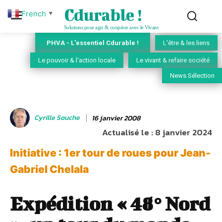
Cdurable !
French
▼
Solutions pour agir & coopérer avec le Vivant
PHVA - L'essentiel Cdurable !
L'être & les liens
Le pouvoir & l'action locale
Le vivant & refaire société
News Sélection
Cyrille Souche
16 janvier 2008
Actualisé le :
8 janvier 2024
Initiative : 1er tour de roues pour Jean-
Gabriel Chelala
Expédition « 48° Nord