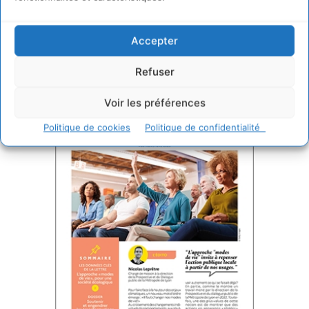
Comprendre l’intérêt d’une
approche « modes de vie » dans les
Accepter
politiques publiques locales
Refuser
Voir les préférences
Politique de cookies
Politique de confidentialité