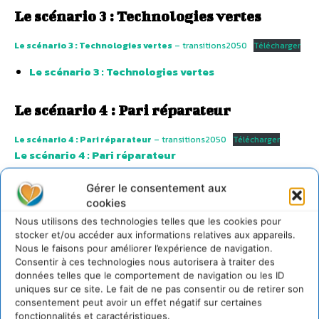
Le scénario 3 : Technologies vertes
Le scénario 3 : Technologies vertes
– transitions2050
Télécharger
Le scénario 3 : Technologies vertes
Le scénario 4 : Pari réparateur
Le scénario 4 : Pari réparateur
– transitions2050
Télécharger
Le scénario 4 : Pari réparateur
Gérer le consentement aux
La société en 2050 via les 4 scénarios
cookies
ADEME
Nous utilisons des technologies telles que les cookies pour
stocker et/ou accéder aux informations relatives aux appareils.
4 scénarios, 5 problématiques et 9 enseignements
–
Nous le faisons pour améliorer l’expérience de navigation.
transitions2050
Télécharger
Consentir à ces technologies nous autorisera à traiter des
données telles que le comportement de navigation ou les ID
4 scénarios, 5 problématiques et 9 enseignements
uniques sur ce site. Le fait de ne pas consentir ou de retirer son
consentement peut avoir un effet négatif sur certaines
fonctionnalités et caractéristiques.