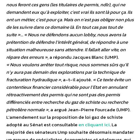
nous feront ces gens (les titulaires de permis, ndlr), qui ne
demandent eux qu’à exploiter, c’est vrai ils sont là pour ça. Ils
ont un métier, c’est pour ça. Mais on n’est pas obliger non plus
de les suivre dans ce domaine là. En tout cas pas tout de
suite »
…
« Nous ne défendons aucun lobby, nous avons la
prétention de défendre l’intérêt général, de répondre à une
situation malheureuse sans attendre. Il fallait aller vite, on
répare des erreurs »
, a répondu Jacques Blanc (UMP).
« Nous voulons arrêter tout risque, nous sommes sûrs qu’il
n’y aura pas demain des explorations par la technique de
fracturation hydraulique »
, a-t-il ajouté.
« Ce texte évite un
contentieux financier considérable pour l’Etat en annulant
rétroactivement des permis qui ne sont pas des permis
différenciés entre recherche du gaz de schiste ou recherche
pétrolière normale »
, a argué Jean-Pierre Fourcade (UMP).
L’amendement sur la proposition de loi gaz de schiste
adopté au Sénat est consultable
en cliquant ici
. La
majorité des sénateurs Ump souhaite désormais mandater
un groupe de spécialistes, économistes et géologues, qui