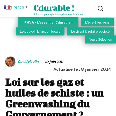
Cdurable !
French
▼
Solutions pour agir & coopérer avec le Vivant
PHVA - L'essentiel Cdurable !
L'être & les liens
Le pouvoir & l'action locale
Le vivant & refaire société
News Sélection
David Naulin
10 juin 2011
Actualisé le :
8 janvier 2024
Loi sur les gaz et
huiles de schiste : un
Greenwashing du
Gouvernement ?