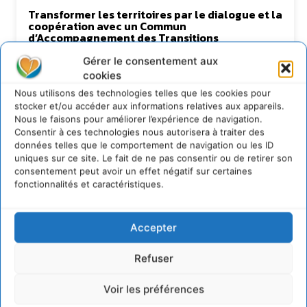
Transformer les territoires par le dialogue et la
coopération avec un Commun
d’Accompagnement des Transitions
7 août 2026
Gérer le consentement aux
Soutenir un pastoralisme durable en faveur de
cookies
socio-écosystèmes résilients
Nous utilisons des technologies telles que les cookies pour
6 août 2026
stocker et/ou accéder aux informations relatives aux appareils.
Nous le faisons pour améliorer l’expérience de navigation.
S’inspirer de l’arbre pour un modèle
économique régénératif du vivant …
Consentir à ces technologies nous autorisera à traiter des
données telles que le comportement de navigation ou les ID
5 août 2026
uniques sur ce site. Le fait de ne pas consentir ou de retirer son
IPBES : le « GIEC de la biodiversité » appelle les
consentement peut avoir un effet négatif sur certaines
entreprises à devenir des alliées du vivant
fonctionnalités et caractéristiques.
4 août 2026
Accepter
Newsletter
Refuser
Voir les préférences