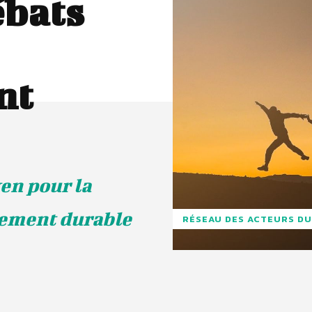
ébats
nt
en pour la
pement durable
RÉSEAU DES ACTEURS DU