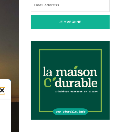
JE M'ABONNE
n