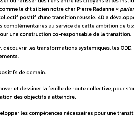
ser ou retisser des liens entre les citoyens et les insti
r comme le dit si bien notre cher Pierre Radanne «
parler
collectif positif d’une transition réussie. 4D a développ
ls complémentaires au service de cette ambition de tis
 pour une construction co-responsable de la transition.
, découvrir les transformations systémiques, les ODD,
gements.
positifs de demain.
over et dessiner la feuille de route collective, pour s’o
ation des objectifs à atteindre.
velopper les compétences nécessaires pour une transit