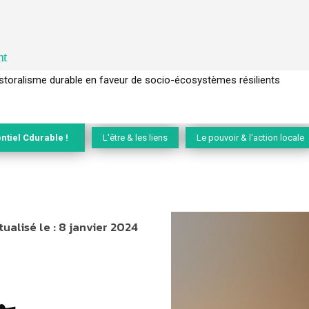
nt
l’arbre pour un modèle économique régénératif du vivant …
ntiel Cdurable !
L'être & les liens
Le pouvoir & l'action locale
tualisé le :
8 janvier 2024