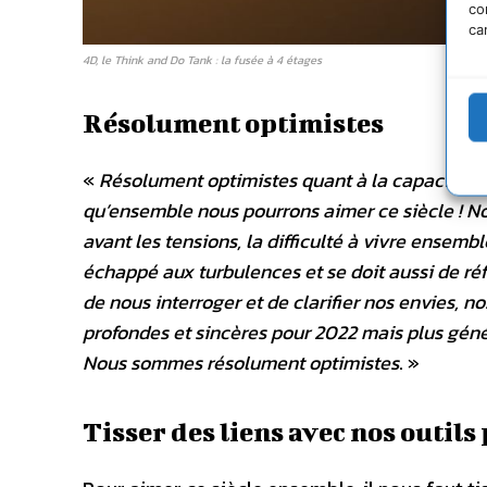
co
ca
4D, le Think and Do Tank : la fusée à 4 étages
Résolument optimistes
«
Résolument optimistes quant à la capacité co
qu’ensemble nous pourrons aimer ce siècle ! N
avant les tensions, la difficulté à vivre ensembl
échappé aux turbulences et se doit aussi de réfl
de nous interroger et de clarifier nos envies, n
profondes et sincères pour 2022 mais plus génér
Nous sommes résolument optimistes
. »
Tisser des liens avec nos outils