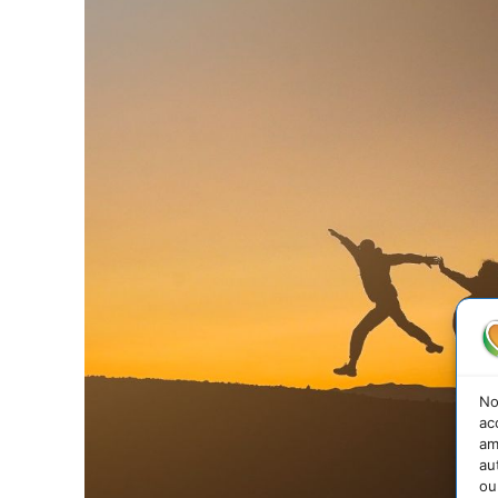
No
ac
am
au
ou