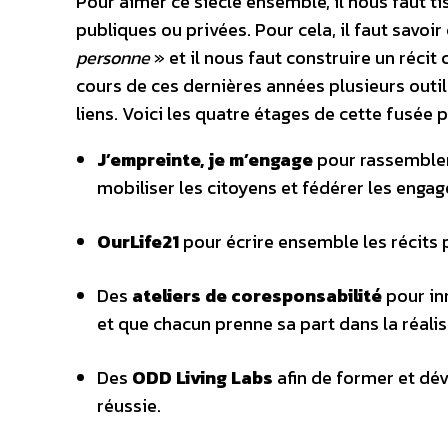
Pour aimer ce siècle ensemble, il nous faut tis
publiques ou privées. Pour cela, il faut savoi
personne
» et il nous faut construire un récit 
cours de ces dernières années plusieurs outi
liens. Voici les quatre étages de cette fusée
J’empreinte, je m’engage
pour rassembler
mobiliser les citoyens et fédérer les enga
OurLife21
pour écrire ensemble les récits 
Des
ateliers de coresponsabilité
pour inn
et que chacun prenne sa part dans la réalis
Des
ODD Living Labs
afin de former et dé
réussie.