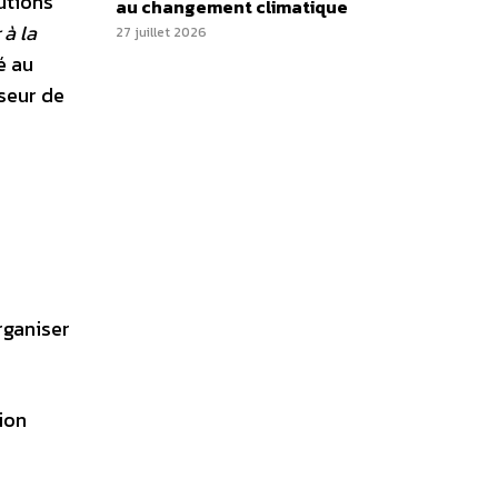
tutions
au changement climatique
 à la
27 juillet 2026
é au
seur de
rganiser
ion