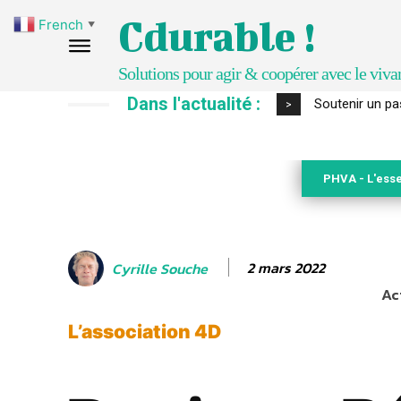
Cdurable !
French
▼
Solutions pour agir & coopérer avec le viva
Dans l'actualité :
S’inspirer de 
>
PHVA - L'esse
2 mars 2022
Cyrille Souche
Ac
L’association 4D