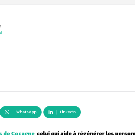
e
l
WhatsApp
Linkedin
s de Cocagne
, celui qui aide à régénérer les perso