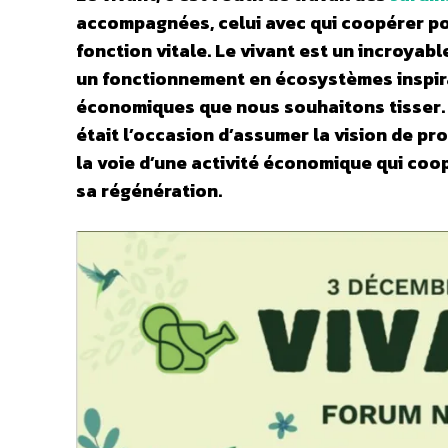
accompagnées, celui avec qui coopérer pour
fonction vitale. Le vivant est un incroyab
un fonctionnement en écosystèmes inspir
économiques que nous souhaitons tisser.
était l’occasion d’assumer la vision de pr
la voie d’une activité économique qui coop
sa régénération.