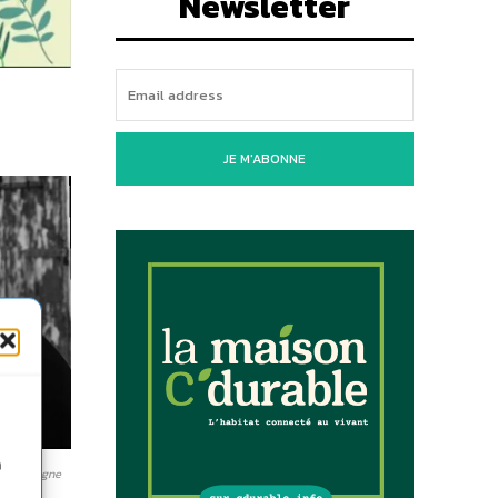
Newsletter
JE M'ABONNE
n
eau Cocagne