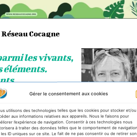
 Réseau Cocagne
armi les vivants,
s éléments.
ants…
Gérer le consentement aux cookies
du Réseau Cocagne
us utilisons des technologies telles que les cookies pour stocker et/ou
m est dédié à
la relation
céder aux informations relatives aux appareils. Nous le faisons pour
éliorer l’expérience de navigation. Consentir à ces technologies nous
e avec toutes les
torisera à traiter des données telles que le comportement de navigatio
Dominique HAYS
,
Président du Rés
ntes, vivantes comme non
 les ID uniques sur ce site. Le fait de ne pas consentir ou de retirer son