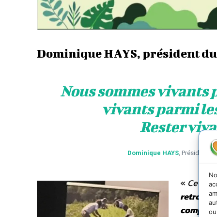
Dominique HAYS, président du
Nous sommes vivants p
vivants parmi le
Rester viv
Dominique HAYS
, Président 
No
«
Ce foru
ac
am
retrouvé
au
composa
ou