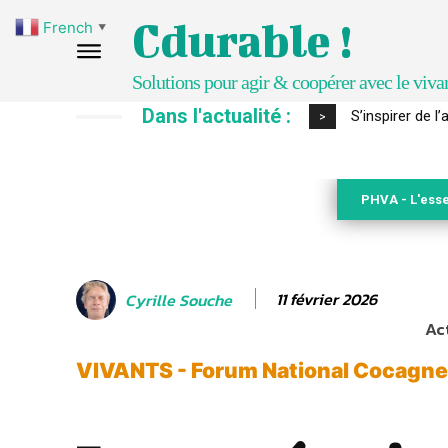
Cdurable !
French
▼
Solutions pour agir & coopérer avec le viva
Dans l'actualité :
S’inspirer de l
IPBES : le «
>
PHVA - L'esse
11 février 2026
Cyrille Souche
Act
VIVANTS - Forum National Cocagne