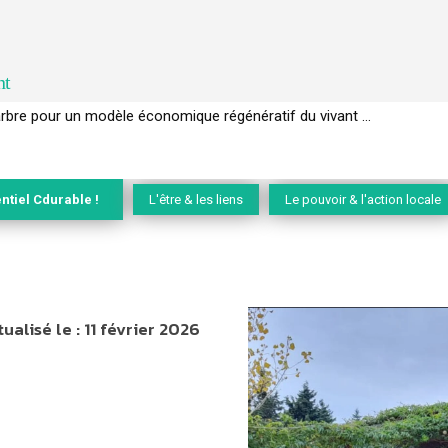
nt
’arbre pour un modèle économique régénératif du vivant …
 GIEC de la biodiversité » appelle les entreprises à devenir des alliées 
ntiel Cdurable !
L'être & les liens
Le pouvoir & l'action locale
ualisé le :
11 février 2026