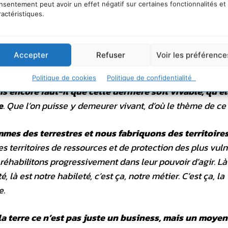
nsentement peut avoir un effet négatif sur certaines fonctionnalités et
 de la Nature
– la Nature, non pas au sens où certains l’
ractéristiques.
objectiser » et l’éloigner ce faisant de nous mêmes, pour 
, mais au sens où Marx, il y a un siècle déjà, plaçait “
l’H
e de ses composantes avec d’autres
.
Accepter
Refuser
Voir les préférence
chons à grandir nos horizons pour
une terre plus
Politique de cookies
Politique de confidentialité
is encore faut-il que cette dernière soit vivable, qu’el
e
. Que l’on puisse y demeurer vivant, d’où le thème de ce
mes des terrestres et nous fabriquons des territoires
es territoires de ressources et de protection des plus vul
réhabilitons progressivement dans leur pouvoir d’agir. Là
té, là est notre habileté, c’est ça, notre métier. C’est ça, la
re.
la terre ce n’est pas juste un business, mais un moyen