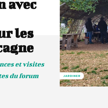
n avec
ur les
cagne
nces et visites
ctes du forum
JARDINER