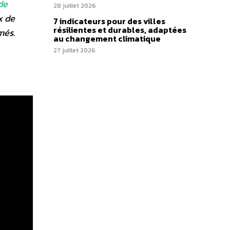
de
28 juillet 2026
x de
7 indicateurs pour des villes
résilientes et durables, adaptées
més.
au changement climatique
27 juillet 2026