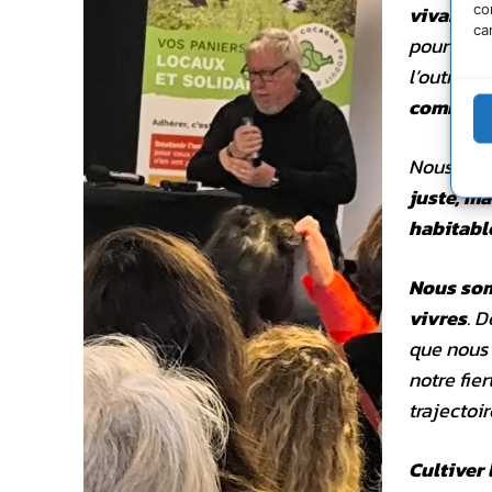
co
vivantes
ca
pour « l’
l’outrager
comme un
Nous cher
juste, ma
habitabl
Nous som
vivres
. D
que nous 
notre fier
trajectoi
Cultiver 