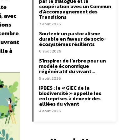
par le dialogue et la
coopération avec un Commun
tte
d’Accompagnement des
é, avec
Transitions
ions
7 août 2026
écembre
Soutenir un pastoralisme
durable en faveur de socio-
ouvrent
écosystèmes résilients
lle à
6 août 2026
S’inspirer de l’arbre pour un
modèle économique
régénératif du vivant …
5 août 2026
IPBES : le « GIEC de la
biodiversité » appelle les
entreprises à devenir des
alliées du vivant
4 août 2026