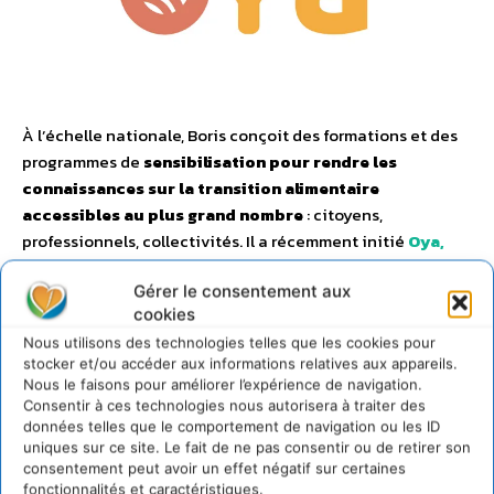
À l’échelle nationale, Boris conçoit des formations et des
programmes de
sensibilisation pour rendre les
connaissances sur la transition alimentaire
accessibles au plus grand nombre
: citoyens,
professionnels, collectivités. Il a récemment initié
Oya,
une entreprise de formation et d’accompagnement
Gérer le consentement aux
dédiée aux métiers de la transition alimentaire
– de
cookies
l’agriculture à la restauration – afin de répondre aux
Nous utilisons des technologies telles que les cookies pour
besoins de compétences et de souveraineté alimentaire.
stocker et/ou accéder aux informations relatives aux appareils.
Nous le faisons pour améliorer l’expérience de navigation.
Il intervient également dans plusieurs écoles et lieux de
Consentir à ces technologies nous autorisera à traiter des
débat public sur les questions de
résilience alimentaire
,
données telles que le comportement de navigation ou les ID
uniques sur ce site. Le fait de ne pas consentir ou de retirer son
de
souveraineté
, d’
agriculture urbaine
et de
transition
consentement peut avoir un effet négatif sur certaines
des systèmes alimentaires
.
fonctionnalités et caractéristiques.