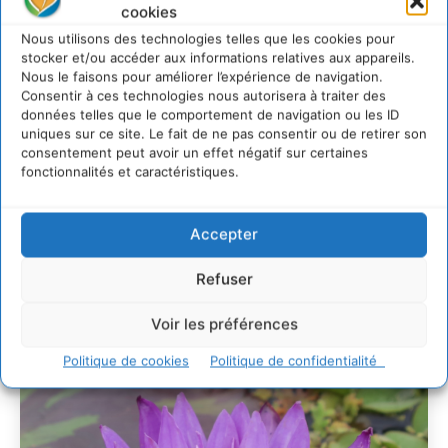
Comment le sol français a perdu sa mémoire
cookies
hydrique et déréglé tout le territoire (2020-2026)
Nous utilisons des technologies telles que les cookies pour
2 août 2026
stocker et/ou accéder aux informations relatives aux appareils.
Développer notre attention aux espèces vivantes
Nous le faisons pour améliorer l’expérience de navigation.
non humaines avec les communs de Zoepolis
Consentir à ces technologies nous autorisera à traiter des
données telles que le comportement de navigation ou les ID
30 juillet 2026
uniques sur ce site. Le fait de ne pas consentir ou de retirer son
Un kit citoyen pour lever les freins au
consentement peut avoir un effet négatif sur certaines
développement des forêts comestibles dans nos
fonctionnalités et caractéristiques.
villes
29 juillet 2026
L’éco-anxiété informe et l’éco-lucidité transforme
Accepter
28 juillet 2026
Refuser
7 indicateurs pour des villes résilientes et durables,
adaptées au changement climatique
Voir les préférences
27 juillet 2026
Politique de cookies
Politique de confidentialité