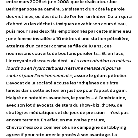
entre mars 2006 et juin 2008, que le réalisateur Joe
Berlinger pose sa caméra. Saisissant d’un côté la parole
des victimes, ou des récits de l’enfer : un Indien Cofan qui a
d’abord vu les déchets toxiques envahir son cours d’eau,
puis mourir ses deux fils, empoisonnés par cette même eau
; une femme installée à 10 mètres d’une station pétrolière,
atteinte d’un cancer comme sa fille de 18 ans ; ces
nourrissons couverts de boutons purulents… Et, en face,
l’incroyable discours de déni :
« La concentration en métaux
lourds ou en hydrocarbures n’est une menace ni pour la
santé ni pour l’environnement »
, assure le géant pétrolier.
L’avocat de la société accuse les indigènes de s’être
lancés dans cette action en justice pour l’appât du gain.
Malgré de notables avancées, le procès – à l’américaine,
avec son lot d’avocats, de stars du show-biz, d’ONG, de
stratégies médiatiques et de jeux de pression – n’est pas
encore terminé. En effet, en mauvaise posture,
ChevronTexaco a commencé une campagne de lobbying
agressif pour retourner le procès à son avantage. La