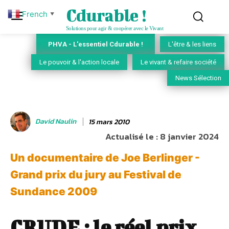
Cdurable !
French
▼
Solutions pour agir & coopérer avec le Vivant
PHVA - L'essentiel Cdurable !
L'être & les liens
Le pouvoir & l'action locale
Le vivant & refaire société
News Sélection
David Naulin
15 mars 2010
Actualisé le :
8 janvier 2024
Un documentaire de Joe Berlinger -
Grand prix du jury au Festival de
Sundance 2009
CRUDE : le réel prix