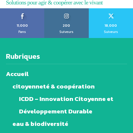
Solutions pour agir & coopérer avec le vivant
11,000
200
18,000
Fans
Suiveurs
Suiveurs
Rubriques
Accueil
citoyenneté & coopération
ICDD – Innovation Citoyenne et
Développement Durable
eau & biodiversité