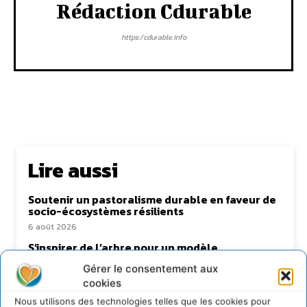
Rédaction Cdurable
https:/cdurable.info
Lire aussi
Soutenir un pastoralisme durable en faveur de
socio-écosystèmes résilients
6 août 2026
S’inspirer de l’arbre pour un modèle
économique régénératif du vivant …
Gérer le consentement aux
5 août 2026
cookies
IPBES : le « GIEC de la biodiversité » appelle les
Nous utilisons des technologies telles que les cookies pour