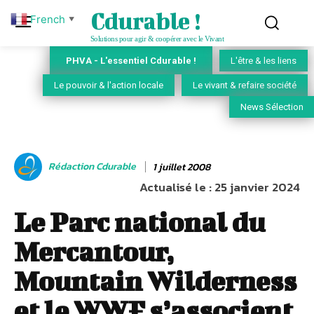
Cdurable !
French
▼
Solutions pour agir & coopérer avec le Vivant
PHVA - L'essentiel Cdurable !
L'être & les liens
Le pouvoir & l'action locale
Le vivant & refaire société
News Sélection
Rédaction Cdurable
1 juillet 2008
Actualisé le :
25 janvier 2024
Le Parc national du
Mercantour,
Mountain Wilderness
et le WWF s’associent