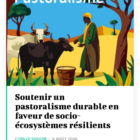
Soutenir un
pastoralisme durable en
faveur de socio-
écosystèmes résilients
CYRILLE SOUCHE
-
6 AOÛT 2026