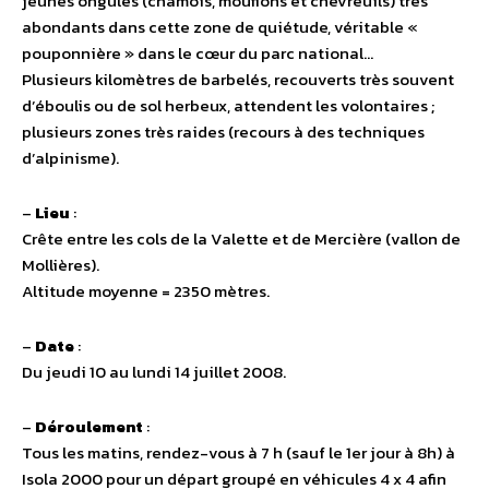
jeunes ongulés (chamois, mouflons et chevreuils) très
abondants dans cette zone de quiétude, véritable «
pouponnière » dans le cœur du parc national…
Plusieurs kilomètres de barbelés, recouverts très souvent
d’éboulis ou de sol herbeux, attendent les volontaires ;
plusieurs zones très raides (recours à des techniques
d’alpinisme).
–
Lieu
:
Crête entre les cols de la Valette et de Mercière (vallon de
Mollières).
Altitude moyenne = 2350 mètres.
–
Date
:
Du jeudi 10 au lundi 14 juillet 2008.
–
Déroulement
:
Tous les matins, rendez-vous à 7 h (sauf le 1er jour à 8h) à
Isola 2000 pour un départ groupé en véhicules 4 x 4 afin