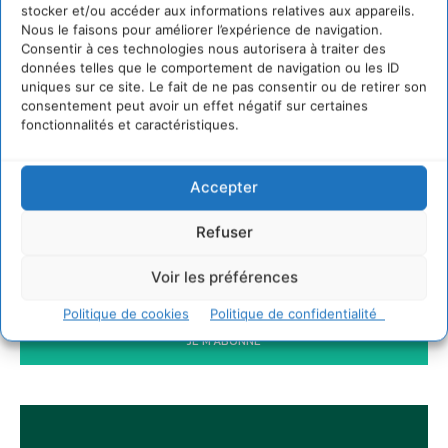
entreprises à devenir des alliées du vivant
stocker et/ou accéder aux informations relatives aux appareils.
4 août 2026
Nous le faisons pour améliorer l’expérience de navigation.
Consentir à ces technologies nous autorisera à traiter des
Comment le sol français a perdu sa mémoire
hydrique et déréglé tout le territoire (2020-
données telles que le comportement de navigation ou les ID
2026)
uniques sur ce site. Le fait de ne pas consentir ou de retirer son
consentement peut avoir un effet négatif sur certaines
2 août 2026
fonctionnalités et caractéristiques.
Accepter
Newsletter
Refuser
Voir les préférences
Politique de cookies
Politique de confidentialité
JE M'ABONNE